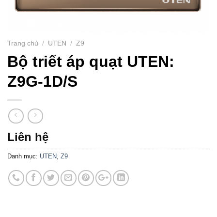
Trang chủ
/
UTEN
/
Z9
Bộ triết áp quạt UTEN:
Z9G-1D/S
Liên hệ
Danh mục:
UTEN
,
Z9