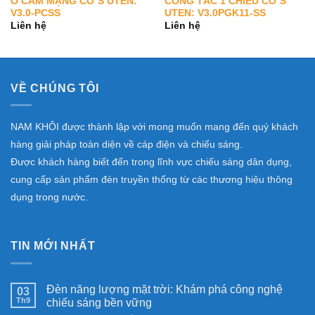
Ổ CẮM MẠNG CỠ S UTEN:
CÔNG TẮC 1 CHIỀU CỠ S
V3.0-PCSS
UTEN: V3.0PGK11-SS
Liên hệ
Liên hệ
VỀ CHÚNG TÔI
NAM KHÔI được thành lập với mong muốn mang đến quý khách
hàng giải pháp toàn diện về cáp điện và chiếu sáng.
Được khách hàng biết đến trong lĩnh vực chiếu sáng dân dụng,
cung cấp sản phẩm đèn truyền thống từ các thương hiệu thông
dụng trong nước.
TIN MỚI NHẤT
Đèn năng lượng mặt trời: Khám phá công nghệ
03
Th9
chiếu sáng bền vững