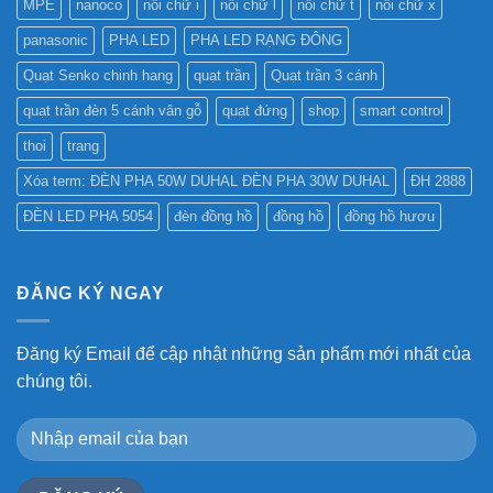
MPE
nanoco
nối chữ i
nối chữ l
nối chữ t
nối chữ x
panasonic
PHA LED
PHA LED RẠNG ĐÔNG
Quạt Senko chinh hang
quạt trần
Quạt trần 3 cánh
quạt trần đèn 5 cánh vân gỗ
quạt đứng
shop
smart control
thoi
trang
Xóa term: ĐÈN PHA 50W DUHAL ĐÈN PHA 30W DUHAL
ĐH 2888
ĐÈN LED PHA 5054
đèn đồng hồ
đồng hồ
đồng hồ hươu
ĐĂNG KÝ NGAY
Đăng ký Email để cập nhật những sản phẩm mới nhất của
chúng tôi.