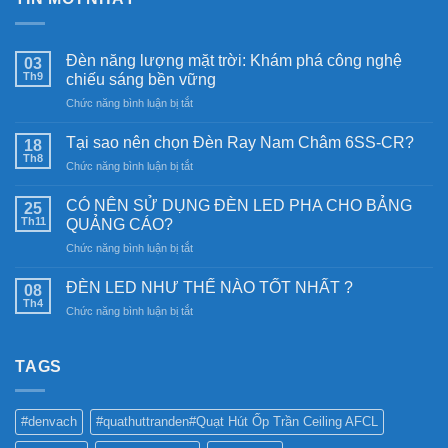
Đèn năng lượng mặt trời: Khám phá công nghệ
03
Th9
chiếu sáng bền vững
ở
Chức năng bình luận bị tắt
Đèn
năng
Tại sao nên chọn Đèn Ray Nam Châm 6SS-CR?
18
lượng
Th8
ở
Chức năng bình luận bị tắt
mặt
Tại
trời:
sao
CÓ NÊN SỬ DỤNG ĐÈN LED PHA CHO BẢNG
Khám
25
nên
Th11
phá
QUẢNG CÁO?
chọn
công
ở
Chức năng bình luận bị tắt
Đèn
nghệ
CÓ
Ray
chiếu
NÊN
Nam
ĐÈN LED NHƯ THẾ NÀO TỐT NHẤT ?
08
sáng
SỬ
Châm
Th4
bền
ở
Chức năng bình luận bị tắt
DỤNG
6SS-
vững
ĐÈN
ĐÈN
CR?
LED
LED
NHƯ
TAGS
PHA
THẾ
CHO
NÀO
BẢNG
TỐT
QUẢNG
#denvach
#quathuttranden#Quạt Hút Ốp Trần Ceiling AFCL
NHẤT
CÁO?
?