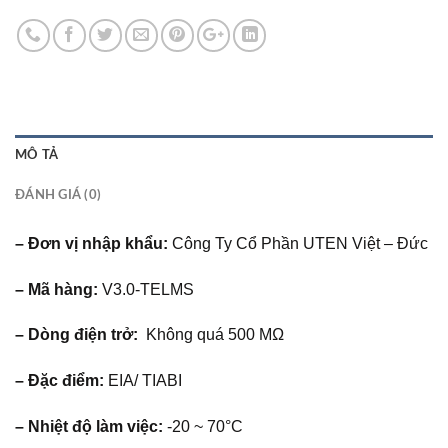
MÔ TẢ
ĐÁNH GIÁ (0)
– Đơn vị nhập khẩu:
Công Ty Cổ Phần UTEN Việt – Đức
– Mã hàng:
V3.0-TELMS
– Dòng điện trở:
Không quá 500 MΩ
– Đặc điểm:
EIA/ TIABI
– Nhiệt độ làm việc:
-20 ~ 70°C