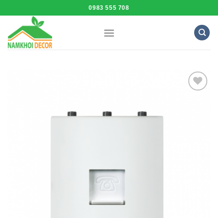
Skip
0983 555 708
to
content
Add to
Wishlist