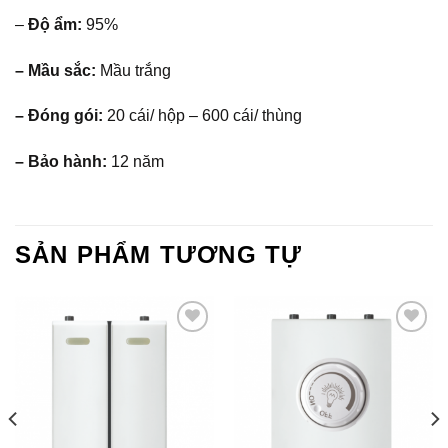
–
Độ ẩm:
95%
– Mầu sắc:
Mầu trắng
– Đóng gói:
20 cái/ hộp – 600 cái/ thùng
– Bảo hành:
12 năm
SẢN PHẨM TƯƠNG TỰ
Add to
Add to
Wishlist
Wishlist