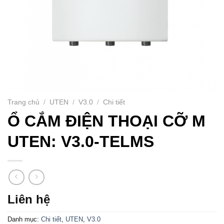
Trang chủ
/
UTEN
/
V3.0
/
Chi tiết
Ổ CẮM ĐIỆN THOẠI CỠ M
UTEN: V3.0-TELMS
Liên hệ
Danh mục:
Chi tiết
,
UTEN
,
V3.0