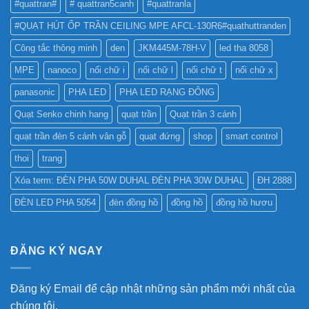
#quattran#
# quattran5canh
#quattranla
#QUẠT HÚT ỐP TRẦN CEILING MPE AFCL-130R6#quathuttranden
Công tắc thông minh
den
JKM445M-78H-V
led tha 8058
MPE
nanoco
nối chữ i
nối chữ l
nối chữ t
nối chữ x
panasonic
PHA LED
PHA LED RẠNG ĐÔNG
Quạt Senko chinh hang
quạt trần
Quạt trần 3 cánh
quạt trần đèn 5 cánh vân gỗ
quạt đứng
shop
smart control
thoi
trang
Xóa term: ĐÈN PHA 50W DUHAL ĐÈN PHA 30W DUHAL
ĐH 2888
ĐÈN LED PHA 5054
đèn đồng hồ
đồng hồ
đồng hồ hươu
ĐĂNG KÝ NGAY
Đăng ký Email để cập nhật những sản phẩm mới nhất của
chúng tôi.