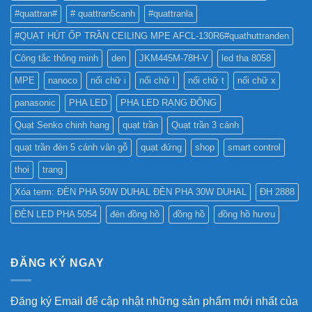
?
#quattran#
# quattran5canh
#quattranla
#QUẠT HÚT ỐP TRẦN CEILING MPE AFCL-130R6#quathuttranden
Công tắc thông minh
den
JKM445M-78H-V
led tha 8058
MPE
nanoco
nối chữ i
nối chữ l
nối chữ t
nối chữ x
panasonic
PHA LED
PHA LED RẠNG ĐÔNG
Quạt Senko chinh hang
quạt trần
Quạt trần 3 cánh
quạt trần đèn 5 cánh vân gỗ
quạt đứng
shop
smart control
thoi
trang
Xóa term: ĐÈN PHA 50W DUHAL ĐÈN PHA 30W DUHAL
ĐH 2888
ĐÈN LED PHA 5054
đèn đồng hồ
đồng hồ
đồng hồ hươu
ĐĂNG KÝ NGAY
Đăng ký Email để cập nhật những sản phẩm mới nhất của