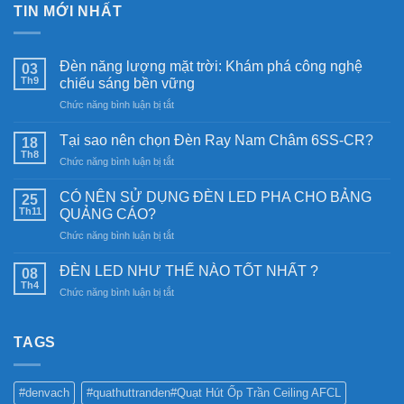
TIN MỚI NHẤT
Đèn năng lượng mặt trời: Khám phá công nghệ
03
Th9
chiếu sáng bền vững
ở
Chức năng bình luận bị tắt
Đèn
năng
Tại sao nên chọn Đèn Ray Nam Châm 6SS-CR?
18
lượng
Th8
ở
Chức năng bình luận bị tắt
mặt
Tại
trời:
sao
CÓ NÊN SỬ DỤNG ĐÈN LED PHA CHO BẢNG
Khám
25
nên
Th11
phá
QUẢNG CÁO?
chọn
công
ở
Chức năng bình luận bị tắt
Đèn
nghệ
CÓ
Ray
chiếu
NÊN
Nam
ĐÈN LED NHƯ THẾ NÀO TỐT NHẤT ?
08
sáng
SỬ
Châm
Th4
bền
ở
Chức năng bình luận bị tắt
DỤNG
6SS-
vững
ĐÈN
ĐÈN
CR?
LED
LED
NHƯ
TAGS
PHA
THẾ
CHO
NÀO
BẢNG
TỐT
QUẢNG
#denvach
#quathuttranden#Quạt Hút Ốp Trần Ceiling AFCL
NHẤT
CÁO?