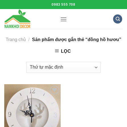
Skip
0983 555 708
to
content
Trang chủ
/
Sản phẩm được gắn thẻ “đồng hồ hươu”
LỌC
Add to
Wishlist