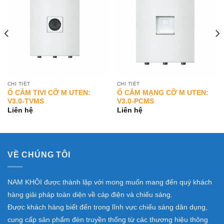
Add to
Add to
Wishlist
Wishlist
CHI TIẾT
CHI TIẾT
Ổ CẮM TIVI CỠ M UTEN:
Ổ CẮM MẠNG CỠ M UTEN:
V3.0-TVMS
V3.0-PCMS
Liên hệ
Liên hệ
VỀ CHÚNG TÔI
NAM KHÔI được thành lập với mong muốn mang đến quý khách
hàng giải pháp toàn diện về cáp điện và chiếu sáng.
Được khách hàng biết đến trong lĩnh vực chiếu sáng dân dụng,
cung cấp sản phẩm đèn truyền thống từ các thương hiệu thông