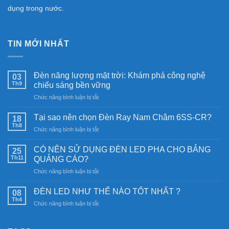
dụng trong nước.
TIN MỚI NHẤT
Đèn năng lượng mặt trời: Khám phá công nghệ
03
Th9
chiếu sáng bền vững
ở
Chức năng bình luận bị tắt
Đèn
năng
Tại sao nên chọn Đèn Ray Nam Châm 6SS-CR?
18
lượng
Th8
ở
Chức năng bình luận bị tắt
mặt
Tại
trời:
sao
CÓ NÊN SỬ DỤNG ĐÈN LED PHA CHO BẢNG
Khám
25
nên
Th11
phá
QUẢNG CÁO?
chọn
công
ở
Chức năng bình luận bị tắt
Đèn
nghệ
CÓ
Ray
chiếu
NÊN
Nam
ĐÈN LED NHƯ THẾ NÀO TỐT NHẤT ?
08
sáng
SỬ
Châm
Th4
bền
ở
Chức năng bình luận bị tắt
DỤNG
6SS-
vững
ĐÈN
ĐÈN
CR?
LED
LED
NHƯ