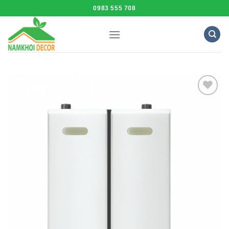
Skip
0983 555 708
to
content
Add to
Wishlist