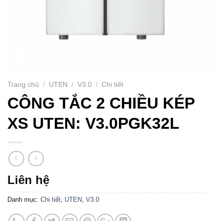
Trang chủ
/
UTEN
/
V3.0
/
Chi tiết
CÔNG TẮC 2 CHIỀU KÉP
XS UTEN: V3.0PGK32L
Liên hệ
Danh mục:
Chi tiết
,
UTEN
,
V3.0