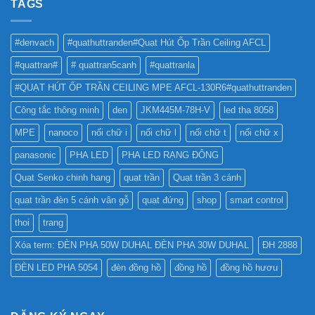
TAGS
PHA
THẾ
CHO
NÀO
BẢNG
TỐT
QUẢNG
#denvach
#quathuttranden#Quạt Hút Ốp Trần Ceiling AFCL
NHẤT
CÁO?
?
#quattran#
# quattran5canh
#quattranla
#QUẠT HÚT ỐP TRẦN CEILING MPE AFCL-130R6#quathuttranden
Công tắc thông minh
den
JKM445M-78H-V
led tha 8058
MPE
nanoco
nối chữ i
nối chữ l
nối chữ t
nối chữ x
panasonic
PHA LED
PHA LED RẠNG ĐÔNG
Quạt Senko chinh hang
quạt trần
Quạt trần 3 cánh
quạt trần đèn 5 cánh vân gỗ
quạt đứng
shop
smart control
thoi
trang
Xóa term: ĐÈN PHA 50W DUHAL ĐÈN PHA 30W DUHAL
ĐH 2888
ĐÈN LED PHA 5054
đèn đồng hồ
đồng hồ
đồng hồ hươu