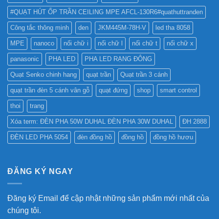
#QUẠT HÚT ỐP TRẦN CEILING MPE AFCL-130R6#quathuttranden
Công tắc thông minh
den
JKM445M-78H-V
led tha 8058
MPE
nanoco
nối chữ i
nối chữ l
nối chữ t
nối chữ x
panasonic
PHA LED
PHA LED RẠNG ĐÔNG
Quạt Senko chinh hang
quạt trần
Quạt trần 3 cánh
quạt trần đèn 5 cánh vân gỗ
quạt đứng
shop
smart control
thoi
trang
Xóa term: ĐÈN PHA 50W DUHAL ĐÈN PHA 30W DUHAL
ĐH 2888
ĐÈN LED PHA 5054
đèn đồng hồ
đồng hồ
đồng hồ hươu
ĐĂNG KÝ NGAY
Đăng ký Email để cập nhật những sản phẩm mới nhất của
chúng tôi.