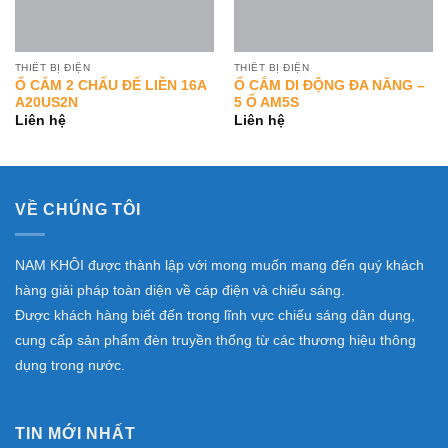
THIẾT BỊ ĐIỆN
THIẾT BỊ ĐIỆN
Ổ CẮM 2 CHẤU ĐẾ LIỀN 16A
Ổ CẮM DI ĐỘNG ĐA NĂNG –
A20US2N
5 Ổ AM5S
Liên hệ
Liên hệ
VỀ CHÚNG TÔI
NAM KHÔI được thành lập với mong muốn mang đến quý khách
hàng giải pháp toàn diện về cáp điện và chiếu sáng.
Được khách hàng biết đến trong lĩnh vực chiếu sáng dân dụng,
cung cấp sản phẩm đèn truyền thống từ các thương hiệu thông
dụng trong nước.
TIN MỚI NHẤT