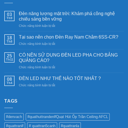
Đèn năng lượng mặt trời: Khám phá công nghệ
03
Th9
chiếu sáng bền vững
ở
Chức năng bình luận bị tắt
Đèn
năng
Tại sao nên chọn Đèn Ray Nam Châm 6SS-CR?
18
lượng
Th8
ở
Chức năng bình luận bị tắt
mặt
Tại
trời:
sao
CÓ NÊN SỬ DỤNG ĐÈN LED PHA CHO BẢNG
Khám
25
nên
Th11
phá
QUẢNG CÁO?
chọn
công
ở
Chức năng bình luận bị tắt
Đèn
nghệ
CÓ
Ray
chiếu
NÊN
Nam
ĐÈN LED NHƯ THẾ NÀO TỐT NHẤT ?
08
sáng
SỬ
Châm
Th4
bền
ở
Chức năng bình luận bị tắt
DỤNG
6SS-
vững
ĐÈN
ĐÈN
CR?
LED
LED
NHƯ
TAGS
PHA
THẾ
CHO
NÀO
BẢNG
TỐT
QUẢNG
#denvach
#quathuttranden#Quạt Hút Ốp Trần Ceiling AFCL
NHẤT
CÁO?
?
#quattran#
# quattran5canh
#quattranla