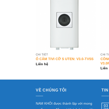
Add to
Add to
Wishlist
Wishlist
CHI TIẾT
CHI T
 CHUÔNG CỠ M
CÔNG
Ổ CẮM TIVI CỠ S UTEN: V3.0-TVSS
V3.
Liên hệ
Liên
VỀ CHÚNG TÔI
TIN
NAM KHÔI được thành lập với mong
03
Th9