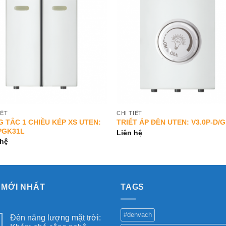
Add to
Add 
Wishlist
Wishl
IẾT
CHI TIẾT
 TẮC 1 CHIỀU KÉP XS UTEN:
TRIẾT ÁP ĐÈN UTEN: V3.0P-D/
0PGK31L
Liên hệ
 hệ
 MỚI NHẤT
TAGS
#denvach
Đèn năng lượng mặt trời: