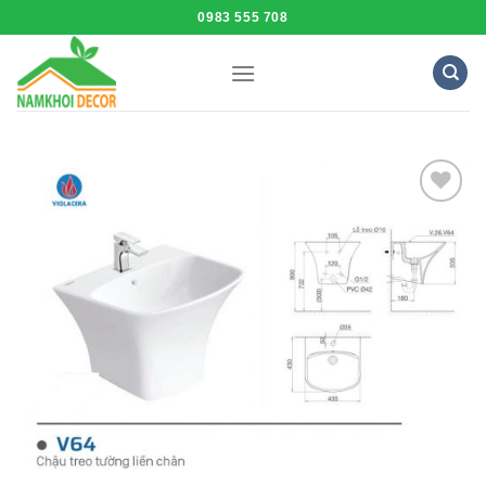
Skip
0983 555 708
to
content
Add to
Wishlist