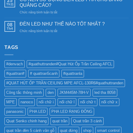
25
nên
Th11
phá
QUẢNG CÁO?
chọn
công
ở
Chức năng bình luận bị tắt
Đèn
nghệ
CÓ
Ray
chiếu
NÊN
Nam
ĐÈN LED NHƯ THẾ NÀO TỐT NHẤT ?
08
sáng
SỬ
Châm
Th4
bền
ở
Chức năng bình luận bị tắt
DỤNG
6SS-
vững
ĐÈN
ĐÈN
CR?
LED
LED
NHƯ
TAGS
PHA
THẾ
CHO
NÀO
BẢNG
TỐT
QUẢNG
#denvach
#quathuttranden#Quạt Hút Ốp Trần Ceiling AFCL
NHẤT
CÁO?
?
#quattran#
# quattran5canh
#quattranla
#QUẠT HÚT ỐP TRẦN CEILING MPE AFCL-130R6#quathuttranden
Công tắc thông minh
den
JKM445M-78H-V
led tha 8058
MPE
nanoco
nối chữ i
nối chữ l
nối chữ t
nối chữ x
panasonic
PHA LED
PHA LED RẠNG ĐÔNG
Quạt Senko chinh hang
quạt trần
Quạt trần 3 cánh
quạt trần đèn 5 cánh vân gỗ
quạt đứng
shop
smart control