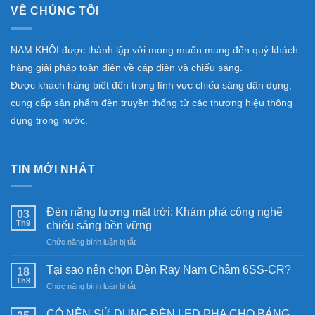
VỀ CHÚNG TÔI
NAM KHÔI được thành lập với mong muốn mang đến quý khách
hàng giải pháp toàn diện về cáp điện và chiếu sáng.
Được khách hàng biết đến trong lĩnh vực chiếu sáng dân dụng,
cung cấp sản phẩm đèn truyền thống từ các thương hiệu thông
dụng trong nước.
TIN MỚI NHẤT
Đèn năng lượng mặt trời: Khám phá công nghệ
03
Th9
chiếu sáng bền vững
ở
Chức năng bình luận bị tắt
Đèn
năng
Tại sao nên chọn Đèn Ray Nam Châm 6SS-CR?
18
lượng
Th8
ở
Chức năng bình luận bị tắt
mặt
Tại
trời:
sao
CÓ NÊN SỬ DỤNG ĐÈN LED PHA CHO BẢNG
Khám