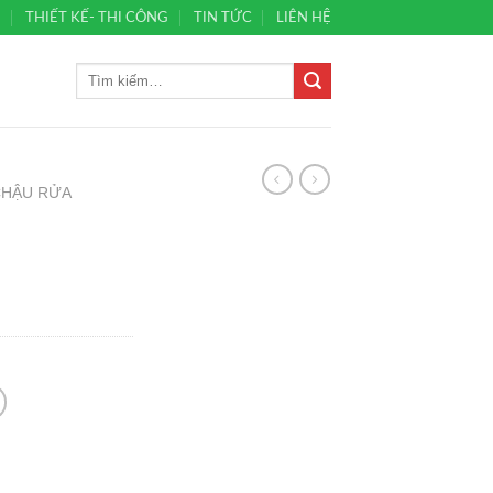
Ủ
THIẾT KẾ- THI CÔNG
TIN TỨC
LIÊN HỆ
CHẬU RỬA