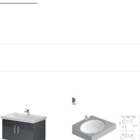
Add to
Add 
Wishlist
Wishl