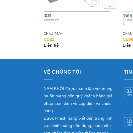
CHẬU RỬA
CHẬU
CD21
CB68
Liên hệ
Liên
VỀ CHÚNG TÔI
TIN
NAM KHÔI được thành lập với mong
03
Th9
muốn mang đến quý khách hàng giải
pháp toàn diện về cáp điện và chiếu
sáng.
Được khách hàng biết đến trong lĩnh
18
vực chiếu sáng dân dụng, cung cấp
Th8
sản phẩm đèn truyền thống từ các