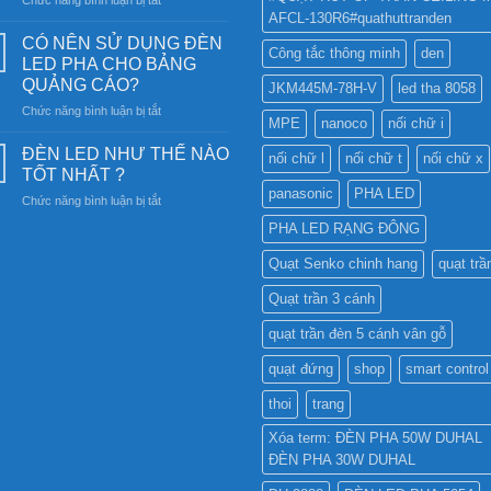
trời:
AFCL-130R6#quathuttranden
Tại
Khám
sao
phá
CÓ NÊN SỬ DỤNG ĐÈN
Công tắc thông minh
den
nên
công
LED PHA CHO BẢNG
chọn
nghệ
QUẢNG CÁO?
JKM445M-78H-V
led tha 8058
Đèn
chiếu
ở
Chức năng bình luận bị tắt
Ray
sáng
MPE
nanoco
nối chữ i
CÓ
Nam
bền
NÊN
Châm
ĐÈN LED NHƯ THẾ NÀO
vững
nối chữ l
nối chữ t
nối chữ x
SỬ
6SS-
TỐT NHẤT ?
DỤNG
CR?
panasonic
PHA LED
ở
Chức năng bình luận bị tắt
ĐÈN
ĐÈN
LED
PHA LED RẠNG ĐÔNG
LED
PHA
NHƯ
CHO
Quạt Senko chinh hang
quạt trầ
THẾ
BẢNG
NÀO
QUẢNG
Quạt trần 3 cánh
TỐT
CÁO?
NHẤT
quạt trần đèn 5 cánh vân gỗ
?
quạt đứng
shop
smart control
thoi
trang
Xóa term: ĐÈN PHA 50W DUHAL
ĐÈN PHA 30W DUHAL