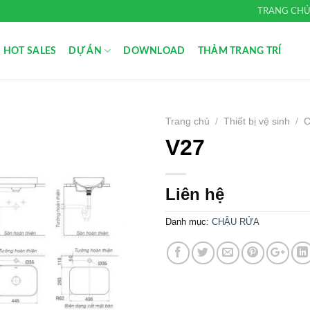
TRANG CH
HOT SALES
DỰ ÁN
DOWNLOAD
THẢM TRANG TRÍ
Trang chủ
/
Thiết bị vệ sinh
/
V27
Add to
Wishlist
Liên hệ
Danh mục:
CHẬU RỬA