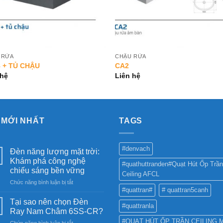
 RỬA
CHẬU RỬA
 + TỦ CHẬU
CA2
 hệ
Liên hệ
 MỚI NHẤT
TAGS
#denvach
Đèn năng lượng mặt trời:
Khám phá công nghệ
#quathuttranden#Quạt Hút Ốp Trần
chiếu sáng bền vững
Ceiling AFCL
ở
Chức năng bình luận bị tắt
#quattran#
# quattran5canh
Đèn
năng
Tại sao nên chọn Đèn
#quattranla
lượng
Ray Nam Châm 6SS-CR?
mặt
#QUẠT HÚT ỐP TRẦN CEILING 
ở
Chức năng bình luận bị tắt