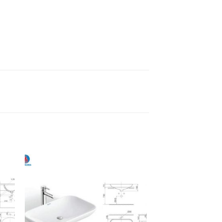
to
Add to
ist
Wishlist