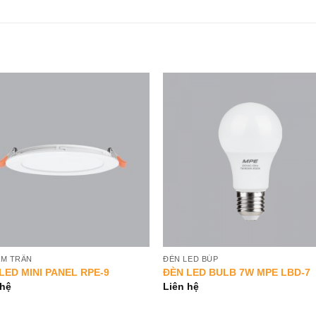
Add to
Add 
Wishlist
Wishl
ÂM TRẦN
ĐÈN LED BÚP
LED MINI PANEL RPE-9
ĐÈN LED BULB 7W MPE LBD-7
 hệ
Liên hệ