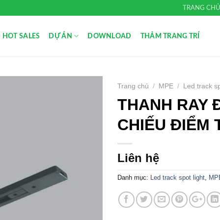
TRANG CH
HOT SALES
DỰ ÁN
DOWNLOAD
THẢM TRANG TRÍ
Trang chủ
/
MPE
/
Led track sp
THANH RAY 
Add to
Wishlist
CHIẾU ĐIỂM 
Liên hệ
Danh mục:
Led track spot light
,
MP