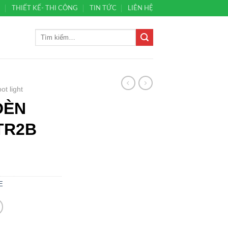
Ủ
THIẾT KẾ- THI CÔNG
TIN TỨC
LIÊN HỆ
ot light
ĐÈN
TR2B
E