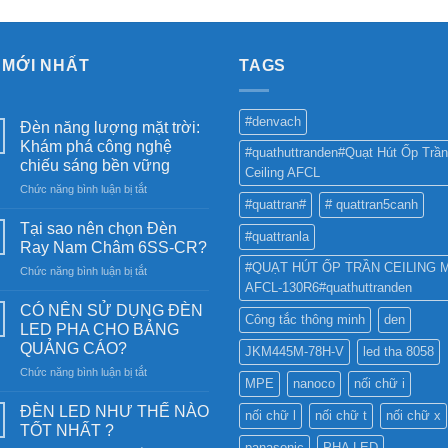
 MỚI NHẤT
TAGS
#denvach
Đèn năng lượng mặt trời:
Khám phá công nghệ
#quathuttranden#Quạt Hút Ốp Trần
chiếu sáng bền vững
Ceiling AFCL
ở
Chức năng bình luận bị tắt
#quattran#
# quattran5canh
Đèn
năng
Tại sao nên chọn Đèn
#quattranla
lượng
Ray Nam Châm 6SS-CR?
mặt
#QUẠT HÚT ỐP TRẦN CEILING 
ở
Chức năng bình luận bị tắt
trời:
AFCL-130R6#quathuttranden
Tại
Khám
sao
phá
CÓ NÊN SỬ DỤNG ĐÈN
Công tắc thông minh
den
nên
công
LED PHA CHO BẢNG
chọn
nghệ
QUẢNG CÁO?
JKM445M-78H-V
led tha 8058
Đèn
chiếu
ở
Chức năng bình luận bị tắt
Ray
sáng
MPE
nanoco
nối chữ i
CÓ
Nam
bền
NÊN
Châm
ĐÈN LED NHƯ THẾ NÀO
vững
nối chữ l
nối chữ t
nối chữ x
SỬ
6SS-
TỐT NHẤT ?
DỤNG
CR?
panasonic
PHA LED