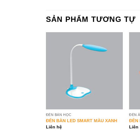
SẢN PHẨM TƯƠNG TỰ
Add to
Add to
Wishlist
Wishlist
ĐÈN BÀN HỌC
ĐÈN 
ART TL2
ĐÈN BÀN LED SMART MÀU XANH
ĐÈN 
Liên hệ
Liên