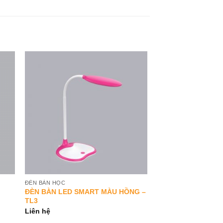
to
Add to
ist
Wishlist
ĐÈN BÀN HỌC
ĐÈN BÀN LED SMART MÀU HỒNG –
TL3
Liên hệ