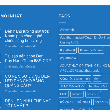
 MỚI NHẤT
TAGS
#denvach
Đèn năng lượng mặt trời:
Khám phá công nghệ
#quathuttranden#Quạt Hút Ốp Trần
chiếu sáng bền vững
Ceiling AFCL
ở
Chức năng bình luận bị tắt
#quattran#
# quattran5canh
Đèn
năng
Tại sao nên chọn Đèn
#quattranla
lượng
Ray Nam Châm 6SS-CR?
mặt
#QUẠT HÚT ỐP TRẦN CEILING 
ở
Chức năng bình luận bị tắt
trời:
AFCL-130R6#quathuttranden
Tại
Khám
sao
phá
CÓ NÊN SỬ DỤNG ĐÈN
Công tắc thông minh
den
nên
công
LED PHA CHO BẢNG
chọn
nghệ
QUẢNG CÁO?
JKM445M-78H-V
led tha 8058
Đèn
chiếu
ở
Chức năng bình luận bị tắt
Ray
sáng
MPE
nanoco
nối chữ i
CÓ
Nam
bền
NÊN
Châm
ĐÈN LED NHƯ THẾ NÀO
vững
nối chữ l
nối chữ t
nối chữ x
SỬ
6SS-
TỐT NHẤT ?
DỤNG
CR?
panasonic
PHA LED