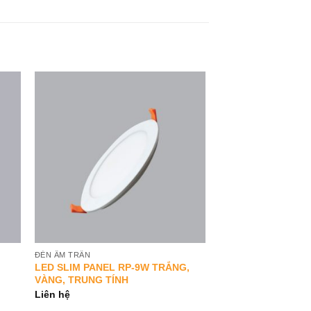
to
Add to
ist
Wishlist
ĐÈN ÂM TRẦN
LED SLIM PANEL RP-9W TRẮNG,
VÀNG, TRUNG TÍNH
Liên hệ