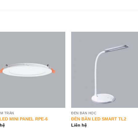
Add to
Add 
Wishlist
Wishl
ÂM TRẦN
ĐÈN BÀN HỌC
LED MINI PANEL RPE-6
ĐÈN BÀN LED SMART TL2
 hệ
Liên hệ