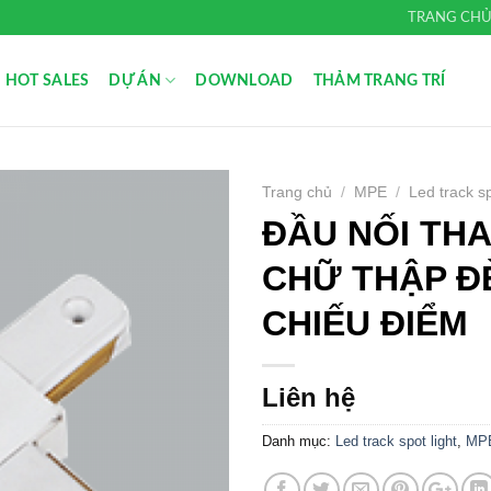
TRANG CH
HOT SALES
DỰ ÁN
DOWNLOAD
THẢM TRANG TRÍ
Trang chủ
/
MPE
/
Led track sp
ĐẦU NỐI TH
Add to
Wishlist
CHỮ THẬP Đ
CHIẾU ĐIỂM
Liên hệ
Danh mục:
Led track spot light
,
MP