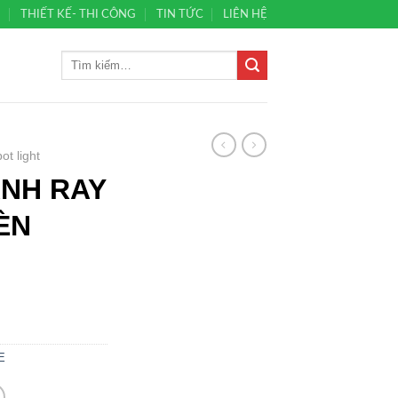
Ủ
THIẾT KẾ- THI CÔNG
TIN TỨC
LIÊN HỆ
ot light
ANH RAY
ÈN
E