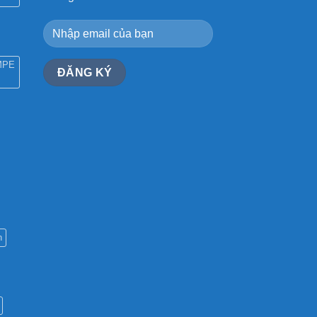
MPE
n