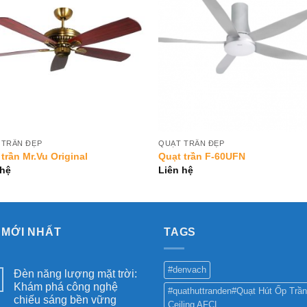
Add to
Add 
Wishlist
Wishl
 TRẦN ĐẸP
QUẠT TRẦN ĐẸP
trần Mr.Vu Original
Quạt trần F-60UFN
 hệ
Liên hệ
 MỚI NHẤT
TAGS
#denvach
Đèn năng lượng mặt trời:
Khám phá công nghệ
#quathuttranden#Quạt Hút Ốp Trần
chiếu sáng bền vững
Ceiling AFCL