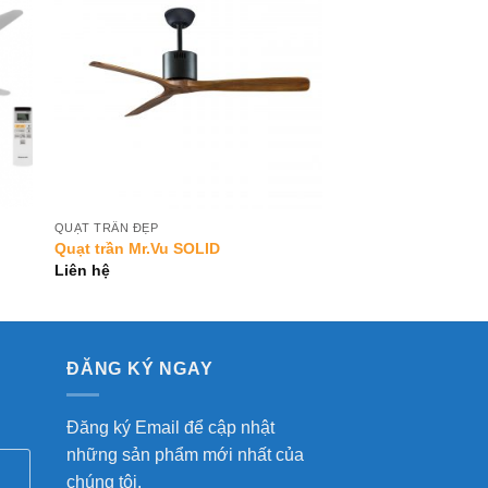
to
Add to
ist
Wishlist
QUẠT TRẦN ĐẸP
Quạt trần Mr.Vu SOLID
Liên hệ
ĐĂNG KÝ NGAY
Đăng ký Email để cập nhật
những sản phẩm mới nhất của
chúng tôi.