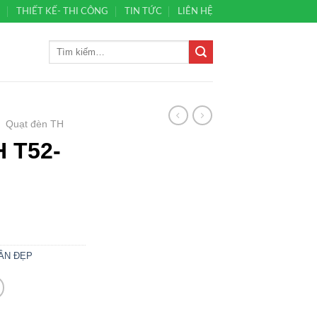
Ủ
THIẾT KẾ- THI CÔNG
TIN TỨC
LIÊN HỆ
/
Quạt đèn TH
 T52-
ẦN ĐẸP