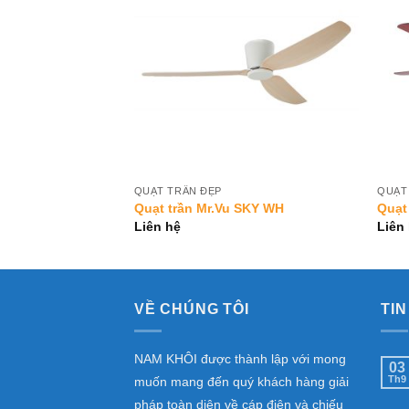
Add to
Add to
Wishlist
Wishlist
QUẠT TRẦN ĐẸP
QUẠT
 CANDY
Quạt trần Mr.Vu SKY WH
Quạt 
Liên hệ
Liên
VỀ CHÚNG TÔI
TIN
NAM KHÔI được thành lập với mong
03
Th9
muốn mang đến quý khách hàng giải
pháp toàn diện về cáp điện và chiếu