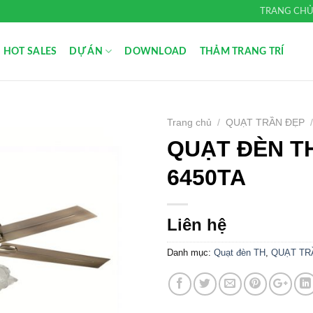
TRANG CH
HOT SALES
DỰ ÁN
DOWNLOAD
THẢM TRANG TRÍ
Trang chủ
/
QUẠT TRẦN ĐẸP
QUẠT ĐÈN TH
Add to
Wishlist
6450TA
Liên hệ
Danh mục:
Quạt đèn TH
,
QUẠT TR