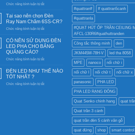
ở
Chức năng bình luận bị tắt
#quattran#
# quattran5canh
Đèn
năng
Tại sao nên chọn Đèn
#quattranla
lượng
Ray Nam Châm 6SS-CR?
mặt
#QUẠT HÚT ỐP TRẦN CEILING 
ở
Chức năng bình luận bị tắt
trời:
AFCL-130R6#quathuttranden
Tại
Khám
sao
phá
CÓ NÊN SỬ DỤNG ĐÈN
Công tắc thông minh
den
nên
công
LED PHA CHO BẢNG
chọn
nghệ
QUẢNG CÁO?
JKM445M-78H-V
led tha 8058
Đèn
chiếu
ở
Chức năng bình luận bị tắt
Ray
sáng
MPE
nanoco
nối chữ i
CÓ
Nam
bền
NÊN
Châm
ĐÈN LED NHƯ THẾ NÀO
vững
nối chữ l
nối chữ t
nối chữ x
SỬ
6SS-
TỐT NHẤT ?
DỤNG
CR?
panasonic
PHA LED
ở
Chức năng bình luận bị tắt
ĐÈN
ĐÈN
LED
PHA LED RẠNG ĐÔNG
LED
PHA
NHƯ
CHO
Quạt Senko chinh hang
quạt trầ
THẾ
BẢNG
NÀO
QUẢNG
Quạt trần 3 cánh
TỐT
CÁO?
NHẤT
quạt trần đèn 5 cánh vân gỗ
?
quạt đứng
shop
smart control