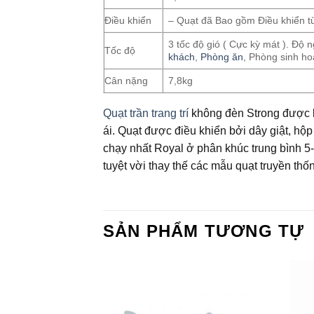
Điều khiển
– Quạt đã Bao gồm Điều khiển t
3 tốc độ gió ( Cực kỳ mát ). Độ
Tốc độ
khách
,
Phòng ăn
, Phòng sinh h
Cân nặng
7,8kg
Quạt trần trang trí
không đèn Strong được lắ
ái. Quạt được điều khiển bởi dây giật, h
chạy nhất Royal ở phân khúc trung bình 5-6
tuyệt vời thay thế các mẫu quạt truyền thố
SẢN PHẨM TƯƠNG TỰ
Add to
Add to
Wishlist
Wishlist