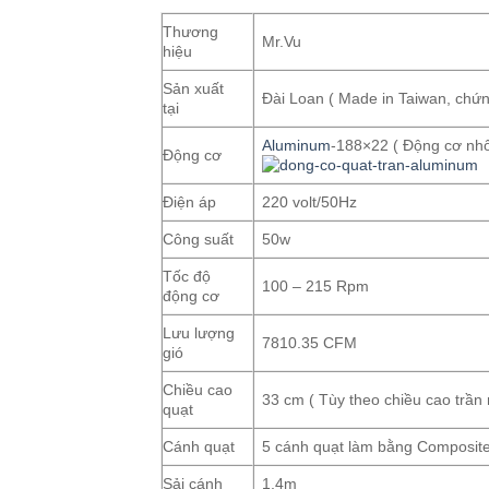
Thương
Mr.Vu
hiệu
Sản xuất
Đài Loan ( Made in Taiwan, chứ
tại
Aluminum
-188×22 ( Động cơ nhô
Động cơ
Điện áp
220 volt/50Hz
Công suất
50w
Tốc độ
100 – 215 Rpm
động cơ
Lưu lượng
7810.35 CFM
gió
Chiều cao
33 cm ( Tùy theo chiều cao trần
quạt
Cánh quạt
5 cánh quạt làm bằng Composite
Sải cánh
1,4m