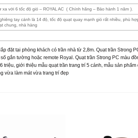
ừ xa với 6 tốc độ gió – ROYAL AC ( Chính hãng – Bảo hành 1 năm ).
 nghiêng tay cánh là 14 độ, tốc độ quạt quay mạnh gió rất nhiều, phù 
oạt chung, nhà hàng
p đặt tại phòng khách có trần nhà từ 2,8m. Quạt trần Strong PC
ộp số gắn tường hoặc remote Royal. Quạt trần Strong PC màu đ
 triệu, giới thiệu mẫu quạt trần trang trí 5 cánh, mẫu sản phẩ
ng vừa làm mát vừa trang trí đẹp
Add to
Add 
Wishlist
Wishl