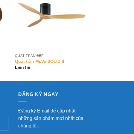
QUẠT TRẦN ĐẸP
Quạt trần Mr.Vu SOLID II
Liên hệ
ĐĂNG KÝ NGAY
Đăng ký Email để cập nhật
những sản phẩm mới nhất của
chúng tôi.