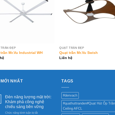
 TRẦN ĐẸP
QUẠT TRẦN ĐẸP
trần Mr.Vu Industrial WH
Quạt trần Mr.Vu Swish
 hệ
Liên hệ
 MỚI NHẤT
TAGS
#denvach
Đèn năng lượng mặt trời:
Khám phá công nghệ
#quathuttranden#Quạt Hút Ốp Trần
chiếu sáng bền vững
Ceiling AFCL
ở
Chức năng bình luận bị tắt