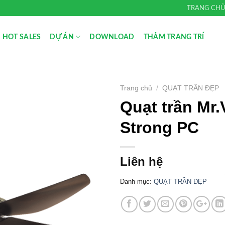
TRANG CH
HOT SALES
DỰ ÁN
DOWNLOAD
THẢM TRANG TRÍ
Trang chủ
/
QUẠT TRẦN ĐẸP
Quạt trần Mr.
Add to
Wishlist
Strong PC
Liên hệ
Danh mục:
QUẠT TRẦN ĐẸP