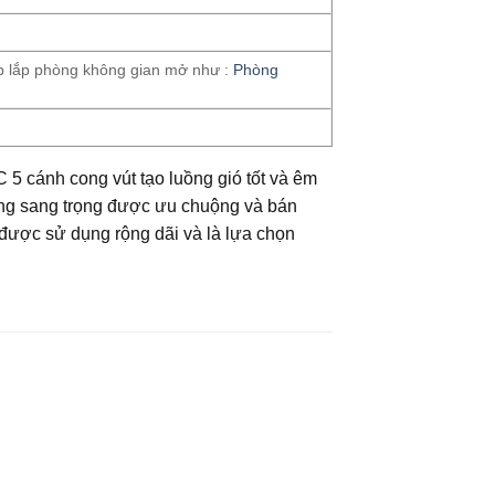
hợp lắp phòng không gian mở như :
Phòng
 5 cánh cong vút tạo luồng gió tốt và êm
ồng sang trọng được ưu chuộng và bán
m được sử dụng rộng dãi và là lựa chọn
to
Add to
ist
Wishlist