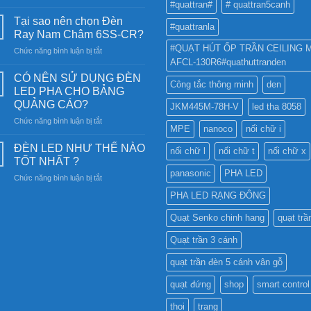
#quattran#
# quattran5canh
Đèn
năng
Tại sao nên chọn Đèn
#quattranla
lượng
Ray Nam Châm 6SS-CR?
mặt
#QUẠT HÚT ỐP TRẦN CEILING 
ở
Chức năng bình luận bị tắt
trời:
AFCL-130R6#quathuttranden
Tại
Khám
sao
phá
CÓ NÊN SỬ DỤNG ĐÈN
Công tắc thông minh
den
nên
công
LED PHA CHO BẢNG
chọn
nghệ
QUẢNG CÁO?
JKM445M-78H-V
led tha 8058
Đèn
chiếu
ở
Chức năng bình luận bị tắt
Ray
sáng
MPE
nanoco
nối chữ i
CÓ
Nam
bền
NÊN
Châm
ĐÈN LED NHƯ THẾ NÀO
vững
nối chữ l
nối chữ t
nối chữ x
SỬ
6SS-
TỐT NHẤT ?
DỤNG
CR?
panasonic
PHA LED
ở
Chức năng bình luận bị tắt
ĐÈN
ĐÈN
LED
PHA LED RẠNG ĐÔNG
LED
PHA
NHƯ
CHO
Quạt Senko chinh hang
quạt trầ
THẾ
BẢNG
NÀO
QUẢNG
Quạt trần 3 cánh
TỐT
CÁO?
NHẤT
quạt trần đèn 5 cánh vân gỗ
?
quạt đứng
shop
smart control
thoi
trang