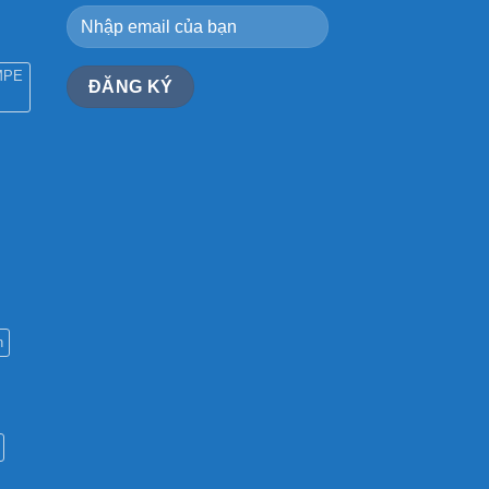
MPE
n