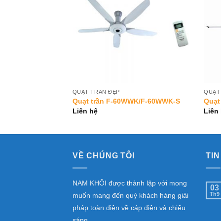
QUẠT TRẦN ĐẸP
QUẠT
SOLID
Quạt trần F-60WWK/F-60WWK-S
Quạt 
Liên hệ
Liên
VỀ CHÚNG TÔI
TIN
NAM KHÔI được thành lập với mong
03
Th9
muốn mang đến quý khách hàng giải
pháp toàn diện về cáp điện và chiếu
sáng.