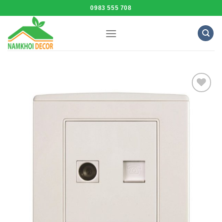
Skip
0983 555 708
to
content
Add to
Wishlist