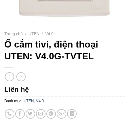
Trang chủ
/
UTEN
/
V4.0
Ổ cắm tivi, điện thoại
UTEN: V4.0G-TVTEL
Liên hệ
Danh mục:
UTEN
,
V4.0