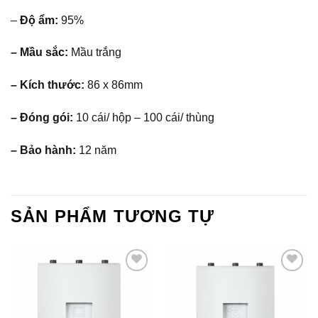
–
Độ ẩm:
95%
– Mầu sắc:
Mầu trắng
– Kích thước:
86 x 86mm
– Đóng gói:
10 cái/ hộp – 100 cái/ thùng
– Bảo hành:
12 năm
SẢN PHẨM TƯƠNG TỰ
Add to
Add to
Wishlist
Wishlist