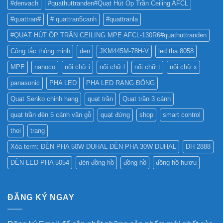
QUẢNG
#denvach
#quathuttranden#Quạt Hút Ốp Trần Ceiling AFCL
NHẤT
CÁO?
?
#quattran#
# quattran5canh
#quattranla
#QUẠT HÚT ỐP TRẦN CEILING MPE AFCL-130R6#quathuttranden
Công tắc thông minh
den
JKM445M-78H-V
led tha 8058
MPE
nanoco
nối chữ i
nối chữ l
nối chữ t
nối chữ x
panasonic
PHA LED
PHA LED RẠNG ĐÔNG
Quạt Senko chinh hang
quạt trần
Quạt trần 3 cánh
quạt trần đèn 5 cánh vân gỗ
quạt đứng
shop
smart control
thoi
trang
Xóa term: ĐÈN PHA 50W DUHAL ĐÈN PHA 30W DUHAL
ĐH 2888
ĐÈN LED PHA 5054
đèn đồng hồ
đồng hồ
đồng hồ hươu
ĐĂNG KÝ NGAY