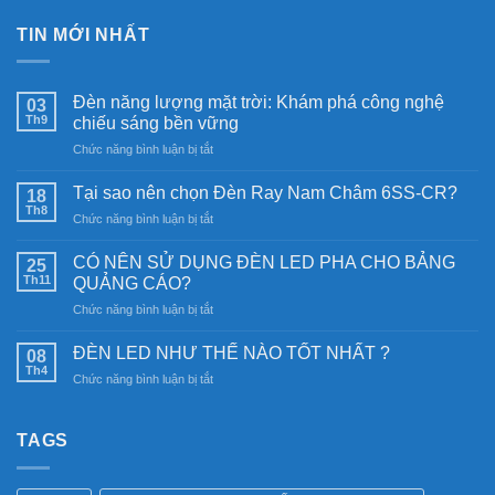
TIN MỚI NHẤT
Đèn năng lượng mặt trời: Khám phá công nghệ
03
Th9
chiếu sáng bền vững
ở
Chức năng bình luận bị tắt
Đèn
năng
Tại sao nên chọn Đèn Ray Nam Châm 6SS-CR?
18
lượng
Th8
ở
Chức năng bình luận bị tắt
mặt
Tại
trời:
sao
CÓ NÊN SỬ DỤNG ĐÈN LED PHA CHO BẢNG
Khám
25
nên
Th11
phá
QUẢNG CÁO?
chọn
công
ở
Chức năng bình luận bị tắt
Đèn
nghệ
CÓ
Ray
chiếu
NÊN
Nam
ĐÈN LED NHƯ THẾ NÀO TỐT NHẤT ?
08
sáng
SỬ
Châm
Th4
bền
ở
Chức năng bình luận bị tắt
DỤNG
6SS-
vững
ĐÈN
ĐÈN
CR?
LED
LED
NHƯ
TAGS
PHA
THẾ
CHO
NÀO
BẢNG
TỐT