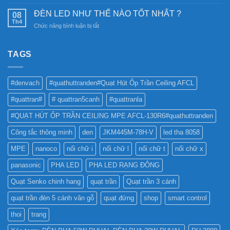
CÓ
Ray
chiếu
NÊN
Nam
ĐÈN LED NHƯ THẾ NÀO TỐT NHẤT ?
08
sáng
SỬ
Châm
Th4
bền
ở
Chức năng bình luận bị tắt
DỤNG
6SS-
vững
ĐÈN
ĐÈN
CR?
LED
LED
NHƯ
TAGS
PHA
THẾ
CHO
NÀO
BẢNG
TỐT
QUẢNG
#denvach
#quathuttranden#Quạt Hút Ốp Trần Ceiling AFCL
NHẤT
CÁO?
?
#quattran#
# quattran5canh
#quattranla
#QUẠT HÚT ỐP TRẦN CEILING MPE AFCL-130R6#quathuttranden
Công tắc thông minh
den
JKM445M-78H-V
led tha 8058
MPE
nanoco
nối chữ i
nối chữ l
nối chữ t
nối chữ x
panasonic
PHA LED
PHA LED RẠNG ĐÔNG
Quạt Senko chinh hang
quạt trần
Quạt trần 3 cánh
quạt trần đèn 5 cánh vân gỗ
quạt đứng
shop
smart control
thoi
trang