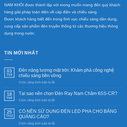
NAM KHÔI được thành lập với mong muốn mang đến quý khách
hàng giải pháp toàn diện về cáp điện và chiếu sáng.
Được khách hàng biết đến trong lĩnh vực chiếu sáng dân dụng,
cung cấp sản phẩm đèn truyền thống từ các thương hiệu thông
dụng trong nước.
TIN MỚI NHẤT
Đèn năng lượng mặt trời: Khám phá công nghệ
03
Th9
chiếu sáng bền vững
ở
Chức năng bình luận bị tắt
Đèn
năng
Tại sao nên chọn Đèn Ray Nam Châm 6SS-CR?
18
lượng
Th8
ở
Chức năng bình luận bị tắt
mặt
Tại
trời:
sao
CÓ NÊN SỬ DỤNG ĐÈN LED PHA CHO BẢNG
Khám
25
nên
Th11
phá
QUẢNG CÁO?
chọn
công
ở
Chức năng bình luận bị tắt
Đèn
nghệ