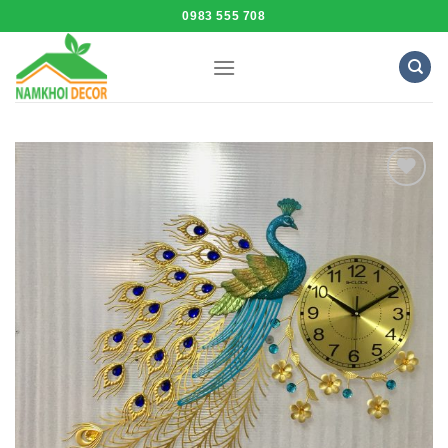
Skip
0983 555 708
to
content
Add to
Wishlist