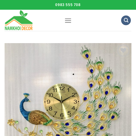
Skip
0983 555 708
to
content
Add to
Wishlist