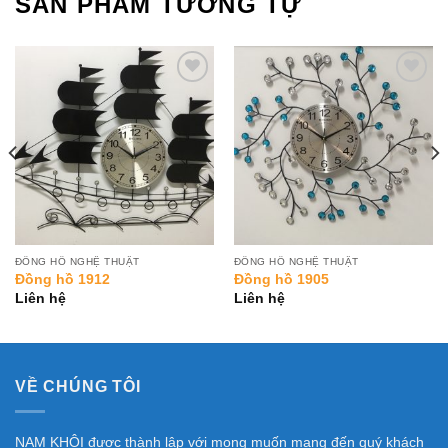
SẢN PHẨM TƯƠNG TỰ
Add to
Add to
Wishlist
Wishlist
ĐỒNG HỒ NGHỆ THUẬT
ĐỒNG HỒ NGHỆ THUẬT
Đồng hồ 1912
Đồng hồ 1905
Liên hệ
Liên hệ
VỀ CHÚNG TÔI
NAM KHÔI được thành lập với mong muốn mang đến quý khách