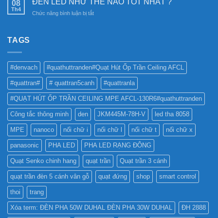
Nam
ĐÈN LED NHƯ THẾ NÀO TỐT NHẤT ?
08
sáng
SỬ
Châm
Th4
bền
ở
Chức năng bình luận bị tắt
DỤNG
6SS-
vững
ĐÈN
ĐÈN
CR?
LED
LED
NHƯ
TAGS
PHA
THẾ
CHO
NÀO
BẢNG
TỐT
QUẢNG
#denvach
#quathuttranden#Quạt Hút Ốp Trần Ceiling AFCL
NHẤT
CÁO?
?
#quattran#
# quattran5canh
#quattranla
#QUẠT HÚT ỐP TRẦN CEILING MPE AFCL-130R6#quathuttranden
Công tắc thông minh
den
JKM445M-78H-V
led tha 8058
MPE
nanoco
nối chữ i
nối chữ l
nối chữ t
nối chữ x
panasonic
PHA LED
PHA LED RẠNG ĐÔNG
Quạt Senko chinh hang
quạt trần
Quạt trần 3 cánh
quạt trần đèn 5 cánh vân gỗ
quạt đứng
shop
smart control
thoi
trang
Xóa term: ĐÈN PHA 50W DUHAL ĐÈN PHA 30W DUHAL
ĐH 2888