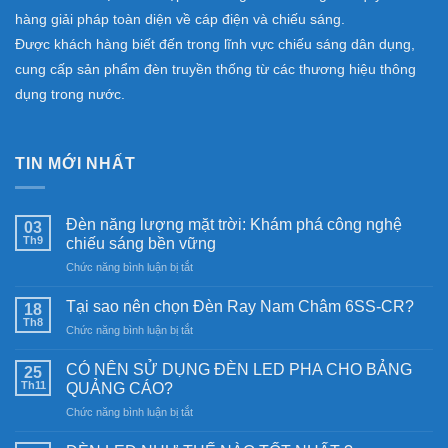
hàng giải pháp toàn diện về cáp điện và chiếu sáng.
Được khách hàng biết đến trong lĩnh vực chiếu sáng dân dụng,
cung cấp sản phẩm đèn truyền thống từ các thương hiệu thông
dụng trong nước.
TIN MỚI NHẤT
Đèn năng lượng mặt trời: Khám phá công nghệ
03
Th9
chiếu sáng bền vững
ở
Chức năng bình luận bị tắt
Đèn
năng
Tại sao nên chọn Đèn Ray Nam Châm 6SS-CR?
18
lượng
Th8
ở
Chức năng bình luận bị tắt
mặt
Tại
trời:
sao
CÓ NÊN SỬ DỤNG ĐÈN LED PHA CHO BẢNG
Khám
25
nên
Th11
phá
QUẢNG CÁO?
chọn
công
ở
Chức năng bình luận bị tắt
Đèn
nghệ
CÓ
Ray
chiếu
NÊN