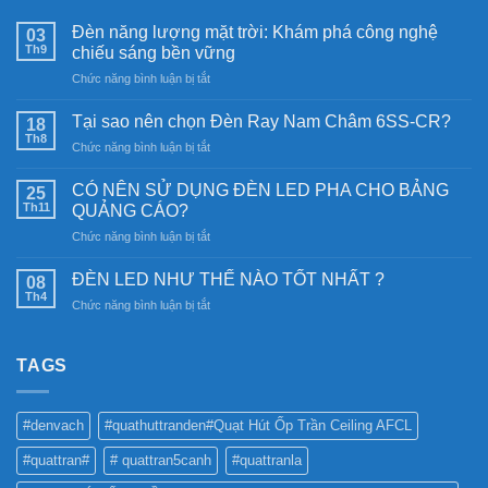
Đèn năng lượng mặt trời: Khám phá công nghệ
03
Th9
chiếu sáng bền vững
ở
Chức năng bình luận bị tắt
Đèn
năng
Tại sao nên chọn Đèn Ray Nam Châm 6SS-CR?
18
lượng
Th8
ở
Chức năng bình luận bị tắt
mặt
Tại
trời:
sao
CÓ NÊN SỬ DỤNG ĐÈN LED PHA CHO BẢNG
Khám
25
nên
Th11
phá
QUẢNG CÁO?
chọn
công
ở
Chức năng bình luận bị tắt
Đèn
nghệ
CÓ
Ray
chiếu
NÊN
Nam
ĐÈN LED NHƯ THẾ NÀO TỐT NHẤT ?
08
sáng
SỬ
Châm
Th4
bền
ở
Chức năng bình luận bị tắt
DỤNG
6SS-
vững
ĐÈN
ĐÈN
CR?
LED
LED
NHƯ
TAGS
PHA
THẾ
CHO
NÀO
BẢNG
TỐT
QUẢNG
#denvach
#quathuttranden#Quạt Hút Ốp Trần Ceiling AFCL
NHẤT
CÁO?
?
#quattran#
# quattran5canh
#quattranla