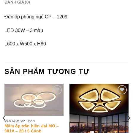
ĐÁNH GIÁ (0)
Đèn ốp phòng ngủ OP – 1209
LED 30W – 3 màu
L600 x W500 x H80
SẢN PHẨM TƯƠNG TỰ
Add to
Add to
Wishlist
Wishlist
ĐÈN MÂM ỐP TRẦN
Mâm ốp trần hiện đại MO –
901A – 20 / 6 Cánh