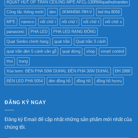
#QUẠT HÚT ỐP TRẦN CEILING MPE AFCL-130R6#quathuttranden
Công tắc thông minh
den
JKM445M-78H-V
led tha 8058
MPE
nanoco
nối chữ i
nối chữ l
nối chữ t
nối chữ x
panasonic
PHA LED
PHA LED RẠNG ĐÔNG
Quạt Senko chinh hang
quạt trần
Quạt trần 3 cánh
quạt trần đèn 5 cánh vân gỗ
quạt đứng
shop
smart control
thoi
trang
Xóa term: ĐÈN PHA 50W DUHAL ĐÈN PHA 30W DUHAL
ĐH 2888
ĐÈN LED PHA 5054
đèn đồng hồ
đồng hồ
đồng hồ hươu
ĐĂNG KÝ NGAY
Đăng ký Email để cập nhật những sản phẩm mới nhất của
chúng tôi.