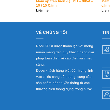
đại MO – 932 / 6
Mâm ốp trần hiện đại MO – 905A –
Mâm 
19 / 15 Cánh
cánh
Liên hệ
Liên
VỀ CHÚNG TÔI
TIN
NAM KHÔI được thành lập với mong
03
Th9
muốn mang đến quý khách hàng giải
pháp toàn diện về cáp điện và chiếu
sáng.
Được khách hàng biết đến trong lĩnh
18
vực chiếu sáng dân dụng, cung cấp
Th8
sản phẩm đèn truyền thống từ các
thương hiệu thông dụng trong nước.
25
Th11