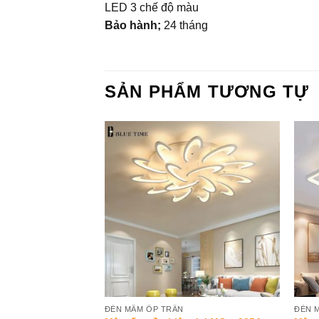
LED 3 chế độ màu
Bảo hành;
24 tháng
SẢN PHẨM TƯƠNG TỰ
Add to
Add to
Wishlist
Wishlist
ĐÈN MÂM ỐP TRẦN
ĐÈN 