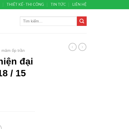
Ủ
THIẾT KẾ- THI CÔNG
TIN TỨC
LIÊN HỆ
 mâm ốp trần
hiện đại
8 / 15