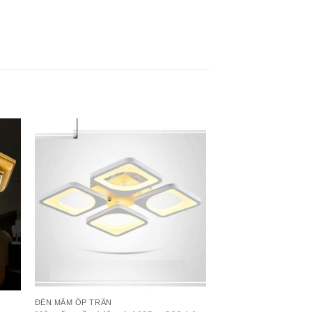
to
Add to
ist
Wishlist
ĐÈN MÂM ỐP TRẦN