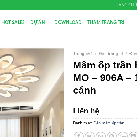
TRANG CH
HOT SALES
DỰ ÁN
DOWNLOAD
THẢM TRANG TRÍ
Trang chủ
/
Đèn trang trí
/
Đèn
Mâm ốp trần 
Add to
Wishlist
MO – 906A – 1
cánh
Liên hệ
Danh mục:
Đèn mâm ốp trần