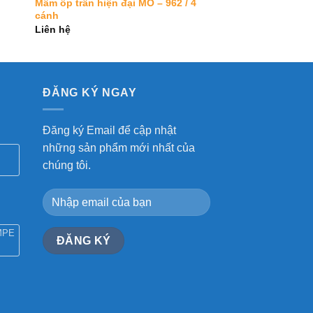
Mâm ốp trần hiện đại MO – 962 / 4
cánh
Liên hệ
ĐĂNG KÝ NGAY
Đăng ký Email để cập nhật
những sản phẩm mới nhất của
chúng tôi.
MPE