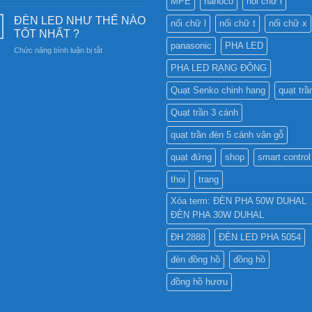
MPE
nanoco
nối chữ i
CÓ
Nam
bền
NÊN
Châm
ĐÈN LED NHƯ THẾ NÀO
vững
nối chữ l
nối chữ t
nối chữ x
SỬ
6SS-
TỐT NHẤT ?
DỤNG
CR?
panasonic
PHA LED
ở
Chức năng bình luận bị tắt
ĐÈN
ĐÈN
LED
PHA LED RẠNG ĐÔNG
LED
PHA
NHƯ
CHO
Quạt Senko chinh hang
quạt trầ
THẾ
BẢNG
NÀO
QUẢNG
Quạt trần 3 cánh
TỐT
CÁO?
NHẤT
quạt trần đèn 5 cánh vân gỗ
?
quạt đứng
shop
smart control
thoi
trang
Xóa term: ĐÈN PHA 50W DUHAL
ĐÈN PHA 30W DUHAL
ĐH 2888
ĐÈN LED PHA 5054
đèn đồng hồ
đồng hồ
đồng hồ hươu