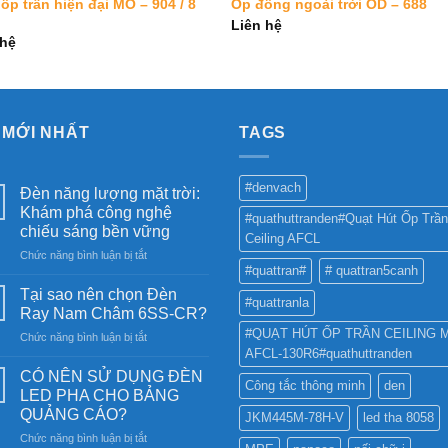
ốp trần hiện đại MO – 904 / 8
Ốp đồng ngoài trời OD – 688
Liên hệ
 hệ
 MỚI NHẤT
TAGS
#denvach
Đèn năng lượng mặt trời:
Khám phá công nghệ
#quathuttranden#Quạt Hút Ốp Trần
chiếu sáng bền vững
Ceiling AFCL
ở
Chức năng bình luận bị tắt
#quattran#
# quattran5canh
Đèn
năng
Tại sao nên chọn Đèn
#quattranla
lượng
Ray Nam Châm 6SS-CR?
mặt
#QUẠT HÚT ỐP TRẦN CEILING 
ở
Chức năng bình luận bị tắt
trời:
AFCL-130R6#quathuttranden
Tại
Khám
sao
phá
CÓ NÊN SỬ DỤNG ĐÈN
Công tắc thông minh
den
nên
công
LED PHA CHO BẢNG
chọn
nghệ
QUẢNG CÁO?
JKM445M-78H-V
led tha 8058
Đèn
chiếu
ở
Chức năng bình luận bị tắt
Ray
sáng