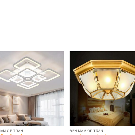
Add to
Add 
Wishlist
Wishl
MÂM ỐP TRẦN
ĐÈN MÂM ỐP TRẦN