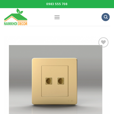
Skip
0983 555 708
to
content
Add to
Wishlist