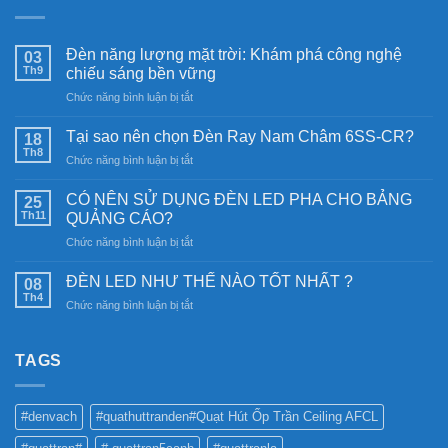
Đèn năng lượng mặt trời: Khám phá công nghệ
03
Th9
chiếu sáng bền vững
ở
Chức năng bình luận bị tắt
Đèn
năng
Tại sao nên chọn Đèn Ray Nam Châm 6SS-CR?
18
lượng
Th8
ở
Chức năng bình luận bị tắt
mặt
Tại
trời:
sao
CÓ NÊN SỬ DỤNG ĐÈN LED PHA CHO BẢNG
Khám
25
nên
Th11
phá
QUẢNG CÁO?
chọn
công
ở
Chức năng bình luận bị tắt
Đèn
nghệ
CÓ
Ray
chiếu
NÊN
Nam
ĐÈN LED NHƯ THẾ NÀO TỐT NHẤT ?
08
sáng
SỬ
Châm
Th4
bền
ở
Chức năng bình luận bị tắt
DỤNG
6SS-
vững
ĐÈN
ĐÈN
CR?
LED
LED
NHƯ
TAGS
PHA
THẾ
CHO
NÀO
BẢNG
TỐT
QUẢNG
#denvach
#quathuttranden#Quạt Hút Ốp Trần Ceiling AFCL
NHẤT
CÁO?
?