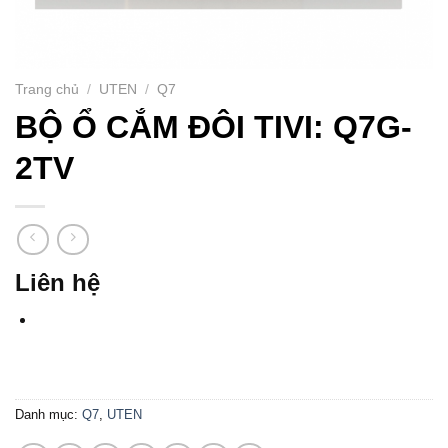
Trang chủ
/
UTEN
/
Q7
BỘ Ổ CẮM ĐÔI TIVI: Q7G-
2TV
Liên hệ
Danh mục:
Q7
,
UTEN