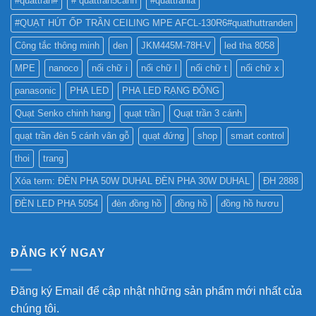
#quattran#
# quattran5canh
#quattranla
#QUẠT HÚT ỐP TRẦN CEILING MPE AFCL-130R6#quathuttranden
Công tắc thông minh
den
JKM445M-78H-V
led tha 8058
MPE
nanoco
nối chữ i
nối chữ l
nối chữ t
nối chữ x
panasonic
PHA LED
PHA LED RẠNG ĐÔNG
Quạt Senko chinh hang
quạt trần
Quạt trần 3 cánh
quạt trần đèn 5 cánh vân gỗ
quạt đứng
shop
smart control
thoi
trang
Xóa term: ĐÈN PHA 50W DUHAL ĐÈN PHA 30W DUHAL
ĐH 2888
ĐÈN LED PHA 5054
đèn đồng hồ
đồng hồ
đồng hồ hươu
ĐĂNG KÝ NGAY
Đăng ký Email để cập nhật những sản phẩm mới nhất của
chúng tôi.