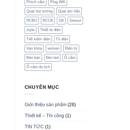
Phích cắm
Plug Wifi
Quạt hút tường
Quạt âm trần
RCBO
RCCB
SB
Sensor
style
Thiết bị điện
Tiết kiệm điện
Tủ điện
Van khóa
women
Điện tử
Đèn bàn
Đèn led
Ổ cắm
Ổ cắm du lịch
CHUYÊN MỤC
Giới thiệu sản phẩm
(28)
Thiết kế – Thi công
(1)
TIN TỨC
(1)