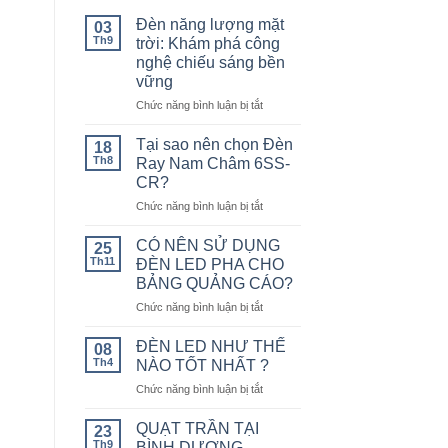
Đèn năng lượng mặt
03
Th9
trời: Khám phá công
nghệ chiếu sáng bền
vững
ở
Chức năng bình luận bị tắt
Đèn
năng
Tại sao nên chọn Đèn
18
lượng
Th8
Ray Nam Châm 6SS-
mặt
CR?
trời:
ở
Chức năng bình luận bị tắt
Khám
Tại
phá
sao
công
CÓ NÊN SỬ DỤNG
25
nên
nghệ
Th11
ĐÈN LED PHA CHO
chọn
chiếu
BẢNG QUẢNG CÁO?
Đèn
sáng
ở
Chức năng bình luận bị tắt
Ray
bền
CÓ
Nam
vững
NÊN
Châm
ĐÈN LED NHƯ THẾ
08
SỬ
6SS-
Th4
NÀO TỐT NHẤT ?
DỤNG
CR?
ở
Chức năng bình luận bị tắt
ĐÈN
ĐÈN
LED
LED
PHA
QUẠT TRẦN TẠI
23
NHƯ
CHO
Th9
BÌNH DƯƠNG