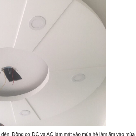
g đèn, Động cơ DC và AC làm mát vào mùa hè làm ấm vào mùa