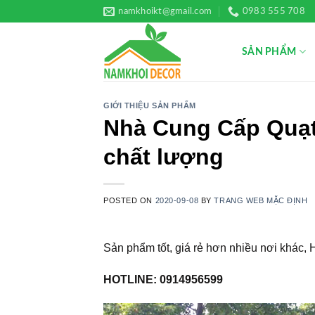
Skip
namkhoikt@gmail.com
0983 555 708
to
content
SẢN PHẨM
GIỚI THIỆU SẢN PHẨM
Nhà Cung Cấp Quạt
chất lượng
POSTED ON
2020-09-08
BY
TRANG WEB MẶC ĐỊNH
Sản phẩm tốt, giá rẻ hơn nhiều nơi khác
HOTLINE: 0914956599