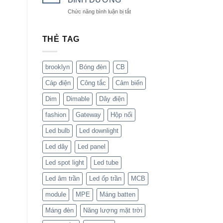
THẾ
BẢNG
ở
Chức năng bình luận bị tắt
NÀO
QUẢNG
QUẠT
TỐT
CÁO?
TRẦN
NHẤT
TẠI
THẺ TAG
?
BÌNH
DƯƠNG
brooklyn
Bóng đèn
CB
Cáp điện
Công tắc
Cảm biến
Dim
Dimable
Dây điện
fashion
Gateway
Hộp nối
Led bulb
Led downlight
Led dây
Led panel
Led spot light
Led tube
Led âm trần
Led ốp trần
MCB
module
MPE
Máng batten
Máng đèn
Năng lượng mặt trời