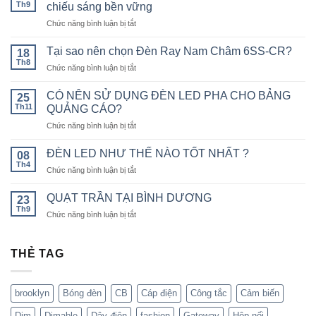
Th9
chiếu sáng bền vững
ở
Chức năng bình luận bị tắt
Đèn
năng
Tại sao nên chọn Đèn Ray Nam Châm 6SS-CR?
18
lượng
Th8
ở
Chức năng bình luận bị tắt
mặt
Tại
trời:
sao
CÓ NÊN SỬ DỤNG ĐÈN LED PHA CHO BẢNG
Khám
25
nên
Th11
phá
QUẢNG CÁO?
chọn
công
ở
Chức năng bình luận bị tắt
Đèn
nghệ
CÓ
Ray
chiếu
NÊN
Nam
ĐÈN LED NHƯ THẾ NÀO TỐT NHẤT ?
08
sáng
SỬ
Châm
Th4
bền
ở
Chức năng bình luận bị tắt
DỤNG
6SS-
vững
ĐÈN
ĐÈN
CR?
LED
QUẠT TRẦN TẠI BÌNH DƯƠNG
LED
23
NHƯ
Th9
PHA
ở
Chức năng bình luận bị tắt
THẾ
CHO
QUẠT
NÀO
BẢNG
TRẦN
TỐT
QUẢNG
TẠI
THẺ TAG
NHẤT
CÁO?
BÌNH
?
DƯƠNG
brooklyn
Bóng đèn
CB
Cáp điện
Công tắc
Cảm biến
Dim
Dimable
Dây điện
fashion
Gateway
Hộp nối