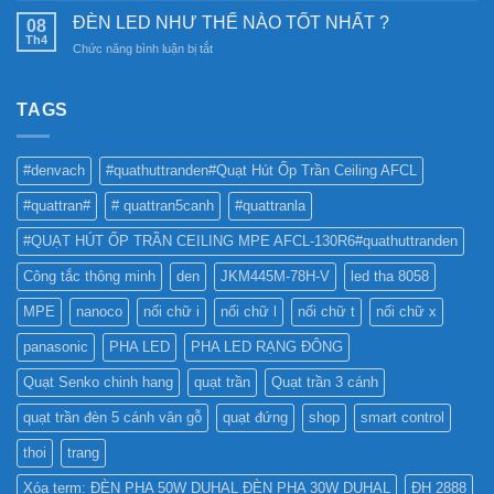
chiếu
NÊN
Nam
ĐÈN LED NHƯ THẾ NÀO TỐT NHẤT ?
08
sáng
SỬ
Châm
Th4
bền
ở
Chức năng bình luận bị tắt
DỤNG
6SS-
vững
ĐÈN
ĐÈN
CR?
LED
LED
NHƯ
TAGS
PHA
THẾ
CHO
NÀO
BẢNG
TỐT
QUẢNG
#denvach
#quathuttranden#Quạt Hút Ốp Trần Ceiling AFCL
NHẤT
CÁO?
?
#quattran#
# quattran5canh
#quattranla
#QUẠT HÚT ỐP TRẦN CEILING MPE AFCL-130R6#quathuttranden
Công tắc thông minh
den
JKM445M-78H-V
led tha 8058
MPE
nanoco
nối chữ i
nối chữ l
nối chữ t
nối chữ x
panasonic
PHA LED
PHA LED RẠNG ĐÔNG
Quạt Senko chinh hang
quạt trần
Quạt trần 3 cánh
quạt trần đèn 5 cánh vân gỗ
quạt đứng
shop
smart control
thoi
trang
Xóa term: ĐÈN PHA 50W DUHAL ĐÈN PHA 30W DUHAL
ĐH 2888