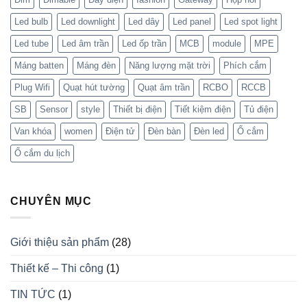
Led bulb
Led downlight
Led dây
Led panel
Led spot light
Led tube
Led âm trần
Led ốp trần
MCB
module
MPE
Máng batten
Máng đèn
Năng lượng mặt trời
Phích cắm
Plug Wifi
Quạt hút tường
Quạt âm trần
RCBO
RCCB
SB
Sensor
style
Thiết bị điện
Tiết kiệm điện
Tủ điện
Van khóa
women
Điện tử
Đèn bàn
Đèn led
Ổ cắm
Ổ cắm du lịch
CHUYÊN MỤC
Giới thiệu sản phẩm
(28)
Thiết kế – Thi công
(1)
TIN TỨC
(1)