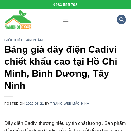
Skip
0983 555 708
to
content
GIỚI THIỆU SẢN PHẨM
Bảng giá dây điện Cadivi
chiết khấu cao tại Hồ Chí
Minh, Bình Dương, Tây
Ninh
POSTED ON
2020-08-21
BY
TRANG WEB MẶC ĐỊNH
Dây điện Cadivi thương hiệu uy tín chất lượng . Sản phẩm
dây điện dân dụng Cadivi có cấu tạo ruột đồng bọc nhựa