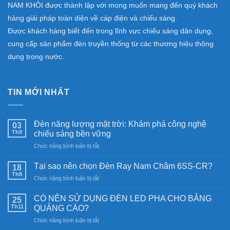
NAM KHÔI được thành lập với mong muốn mang đến quý khách
hàng giải pháp toàn diện về cáp điện và chiếu sáng.
Được khách hàng biết đến trong lĩnh vực chiếu sáng dân dụng,
cung cấp sản phẩm đèn truyền thống từ các thương hiệu thông
dụng trong nước.
TIN MỚI NHẤT
Đèn năng lượng mặt trời: Khám phá công nghệ
03
Th9
chiếu sáng bền vững
ở
Chức năng bình luận bị tắt
Đèn
năng
Tại sao nên chọn Đèn Ray Nam Châm 6SS-CR?
18
lượng
Th8
ở
Chức năng bình luận bị tắt
mặt
Tại
trời:
sao
CÓ NÊN SỬ DỤNG ĐÈN LED PHA CHO BẢNG
Khám
25
nên
Th11
phá
QUẢNG CÁO?
chọn
công
ở
Chức năng bình luận bị tắt
Đèn
nghệ
CÓ
Ray