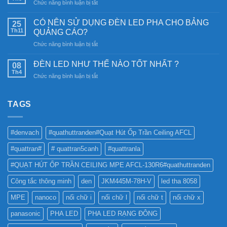
ở
Chức năng bình luận bị tắt
mặt
Tại
trời:
sao
CÓ NÊN SỬ DỤNG ĐÈN LED PHA CHO BẢNG
Khám
25
nên
Th11
phá
QUẢNG CÁO?
chọn
công
ở
Chức năng bình luận bị tắt
Đèn
nghệ
CÓ
Ray
chiếu
NÊN
Nam
ĐÈN LED NHƯ THẾ NÀO TỐT NHẤT ?
08
sáng
SỬ
Châm
Th4
bền
ở
Chức năng bình luận bị tắt
DỤNG
6SS-
vững
ĐÈN
ĐÈN
CR?
LED
LED
NHƯ
TAGS
PHA
THẾ
CHO
NÀO
BẢNG
TỐT
QUẢNG
#denvach
#quathuttranden#Quạt Hút Ốp Trần Ceiling AFCL
NHẤT
CÁO?
?
#quattran#
# quattran5canh
#quattranla
#QUẠT HÚT ỐP TRẦN CEILING MPE AFCL-130R6#quathuttranden
Công tắc thông minh
den
JKM445M-78H-V
led tha 8058
MPE
nanoco
nối chữ i
nối chữ l
nối chữ t
nối chữ x
panasonic
PHA LED
PHA LED RẠNG ĐÔNG