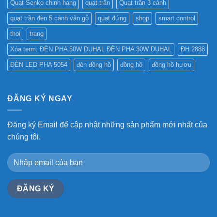
Quạt Senko chinh hang
quạt trần
Quạt trần 3 cánh
quạt trần đèn 5 cánh vân gỗ
quạt đứng
shop
smart control
thoi
trang
Xóa term: ĐÈN PHA 50W DUHAL ĐÈN PHA 30W DUHAL
ĐH 2888
ĐÈN LED PHA 5054
đèn đồng hồ
đồng hồ
đồng hồ hươu
ĐĂNG KÝ NGAY
Đăng ký Email để cập nhật những sản phẩm mới nhất của
chúng tôi.