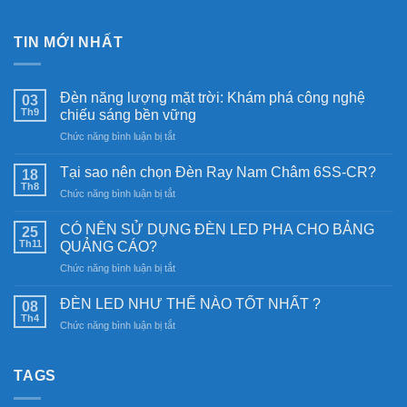
TIN MỚI NHẤT
Đèn năng lượng mặt trời: Khám phá công nghệ
03
Th9
chiếu sáng bền vững
ở
Chức năng bình luận bị tắt
Đèn
năng
Tại sao nên chọn Đèn Ray Nam Châm 6SS-CR?
18
lượng
Th8
ở
Chức năng bình luận bị tắt
mặt
Tại
trời:
sao
CÓ NÊN SỬ DỤNG ĐÈN LED PHA CHO BẢNG
Khám
25
nên
Th11
phá
QUẢNG CÁO?
chọn
công
ở
Chức năng bình luận bị tắt
Đèn
nghệ
CÓ
Ray
chiếu
NÊN
Nam
ĐÈN LED NHƯ THẾ NÀO TỐT NHẤT ?
08
sáng
SỬ
Châm
Th4
bền
ở
Chức năng bình luận bị tắt
DỤNG
6SS-
vững
ĐÈN
ĐÈN
CR?
LED
LED
NHƯ
TAGS
PHA
THẾ
CHO
NÀO
BẢNG