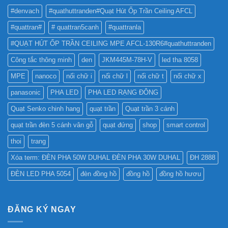
TỐT
QUẢNG
#denvach
#quathuttranden#Quạt Hút Ốp Trần Ceiling AFCL
NHẤT
CÁO?
?
#quattran#
# quattran5canh
#quattranla
#QUẠT HÚT ỐP TRẦN CEILING MPE AFCL-130R6#quathuttranden
Công tắc thông minh
den
JKM445M-78H-V
led tha 8058
MPE
nanoco
nối chữ i
nối chữ l
nối chữ t
nối chữ x
panasonic
PHA LED
PHA LED RẠNG ĐÔNG
Quạt Senko chinh hang
quạt trần
Quạt trần 3 cánh
quạt trần đèn 5 cánh vân gỗ
quạt đứng
shop
smart control
thoi
trang
Xóa term: ĐÈN PHA 50W DUHAL ĐÈN PHA 30W DUHAL
ĐH 2888
ĐÈN LED PHA 5054
đèn đồng hồ
đồng hồ
đồng hồ hươu
ĐĂNG KÝ NGAY