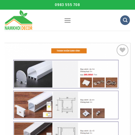
Skip
0983 555 708
to
content
Add to
Wishlist