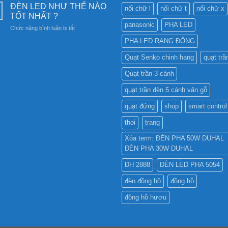
NÊN
Châm
ĐÈN LED NHƯ THẾ NÀO
vững
nối chữ l
nối chữ t
nối chữ x
SỬ
6SS-
TỐT NHẤT ?
DỤNG
CR?
panasonic
PHA LED
ở
Chức năng bình luận bị tắt
ĐÈN
ĐÈN
LED
PHA LED RẠNG ĐÔNG
LED
PHA
NHƯ
CHO
Quạt Senko chinh hang
quạt trầ
THẾ
BẢNG
NÀO
QUẢNG
Quạt trần 3 cánh
TỐT
CÁO?
NHẤT
quạt trần đèn 5 cánh vân gỗ
?
quạt đứng
shop
smart control
thoi
trang
Xóa term: ĐÈN PHA 50W DUHAL
ĐÈN PHA 30W DUHAL
ĐH 2888
ĐÈN LED PHA 5054
đèn đồng hồ
đồng hồ
đồng hồ hươu