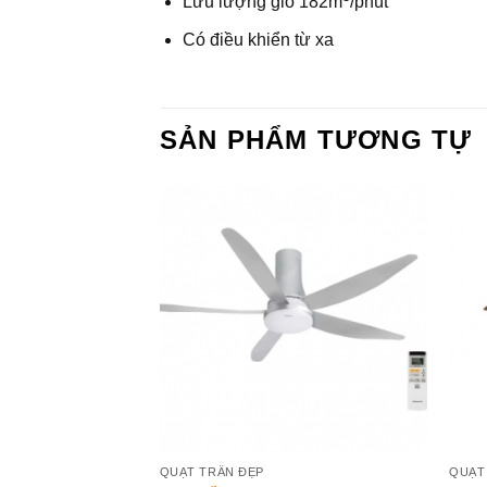
Lưu lượng gió 182m
/phút
Có điều khiển từ xa
SẢN PHẨM TƯƠNG TỰ
Add to
Add to
Wishlist
Wishlist
QUẠT TRẦN ĐẸP
QUẠT