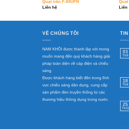
PG
Quạt trần F-60UFN
Quạt
Liên hệ
Liên
VỀ CHÚNG TÔI
TIN
NAM KHÔI được thành lập với mong
03
Th9
muốn mang đến quý khách hàng giải
pháp toàn diện về cáp điện và chiếu
sáng.
Được khách hàng biết đến trong lĩnh
18
vực chiếu sáng dân dụng, cung cấp
Th8
sản phẩm đèn truyền thống từ các
thương hiệu thông dụng trong nước.
25
Th11