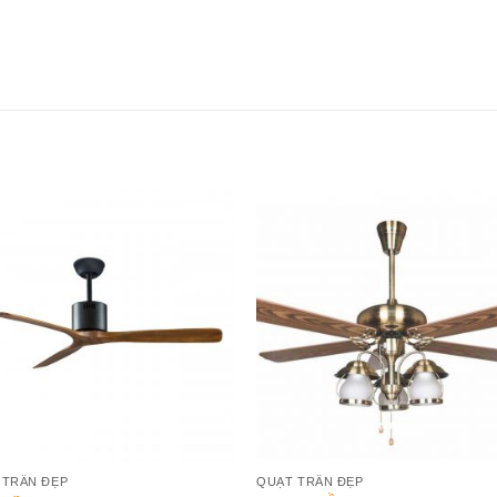
Add to
Add 
Wishlist
Wishl
 TRẦN ĐẸP
QUẠT TRẦN ĐẸP