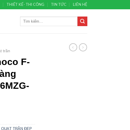
Ủ
THIẾT KẾ- THI CÔNG
TIN TỨC
LIÊN HỆ
t trần
noco F-
àng
-56MZG-
,
QUẠT TRẦN ĐẸP