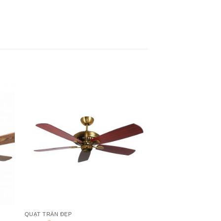
to
Add to
ist
Wishlist
QUẠT TRẦN ĐẸP