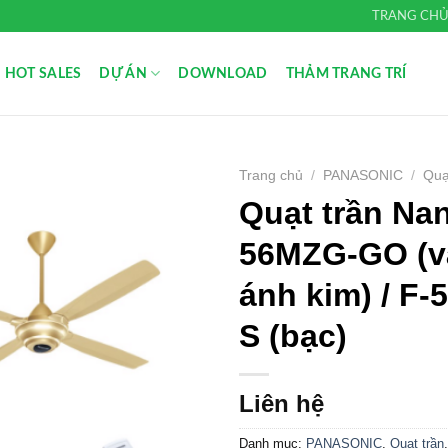
TRANG CH
HOT SALES
DỰ ÁN
DOWNLOAD
THẢM TRANG TRÍ
Trang chủ
/
PANASONIC
/
Quạ
Quạt trần Na
Add to
Wishlist
56MZG-GO (v
ánh kim) / F
S (bạc)
Liên hệ
Danh mục:
PANASONIC
,
Quạt trần