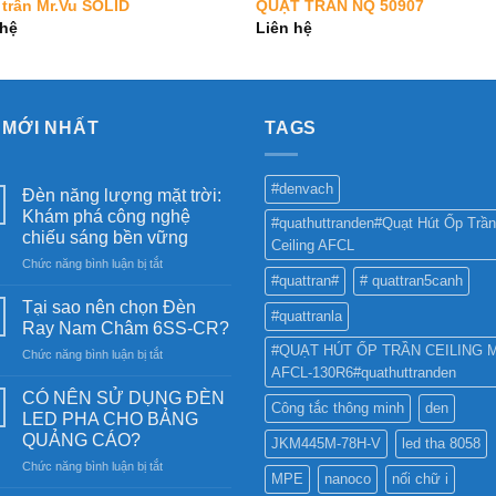
 trần Mr.Vu SOLID
QUẠT TRẦN NQ 50907
 hệ
Liên hệ
 MỚI NHẤT
TAGS
#denvach
Đèn năng lượng mặt trời:
Khám phá công nghệ
#quathuttranden#Quạt Hút Ốp Trần
chiếu sáng bền vững
Ceiling AFCL
ở
Chức năng bình luận bị tắt
#quattran#
# quattran5canh
Đèn
năng
Tại sao nên chọn Đèn
#quattranla
lượng
Ray Nam Châm 6SS-CR?
mặt
#QUẠT HÚT ỐP TRẦN CEILING 
ở
Chức năng bình luận bị tắt
trời:
AFCL-130R6#quathuttranden
Tại
Khám
sao
phá
CÓ NÊN SỬ DỤNG ĐÈN
Công tắc thông minh
den
nên
công
LED PHA CHO BẢNG
chọn
nghệ
QUẢNG CÁO?
JKM445M-78H-V
led tha 8058
Đèn
chiếu
ở
Chức năng bình luận bị tắt
Ray
sáng
MPE
nanoco
nối chữ i
CÓ
Nam
bền