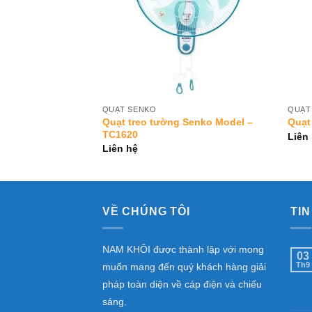
QUẠT SENKO
QUẠT
Quạt treo tường Senko Model –
Model – H100
Quạt
TC1620
Liên
Liên hệ
VỀ CHÚNG TÔI
TIN
NAM KHÔI được thành lập với mong
03
Th9
muốn mang đến quý khách hàng giải
pháp toàn diện về cáp điện và chiếu
sáng.