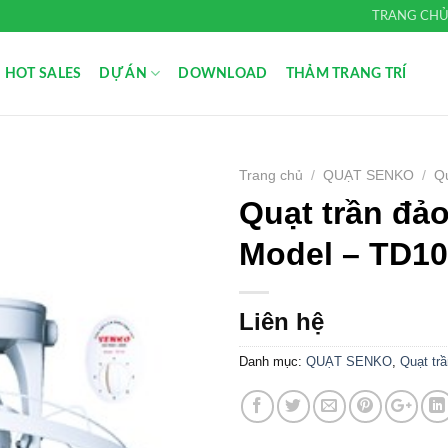
TRANG CH
HOT SALES
DỰ ÁN
DOWNLOAD
THẢM TRANG TRÍ
Trang chủ
/
QUẠT SENKO
/
Qu
Quạt trần đả
Add to
Wishlist
Model – TD1
Liên hệ
Danh mục:
QUẠT SENKO
,
Quạt tr