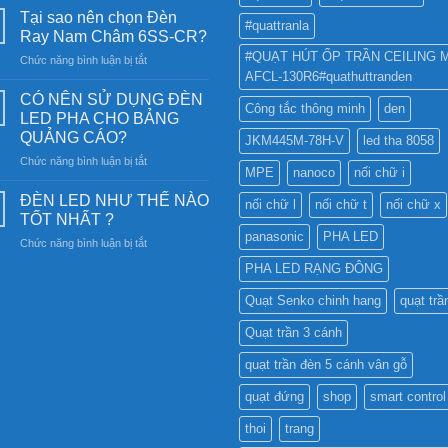
năng
Tại sao nên chọn Đèn
#quattranla
lượng
Ray Nam Châm 6SS-CR?
mặt
#QUẠT HÚT ỐP TRẦN CEILING 
ở
Chức năng bình luận bị tắt
trời:
AFCL-130R6#quathuttranden
Tại
Khám
sao
phá
CÓ NÊN SỬ DỤNG ĐÈN
Công tắc thông minh
den
nên
công
LED PHA CHO BẢNG
chọn
nghệ
QUẢNG CÁO?
JKM445M-78H-V
led tha 8058
Đèn
chiếu
ở
Chức năng bình luận bị tắt
Ray
sáng
MPE
nanoco
nối chữ i
CÓ
Nam
bền
NÊN
Châm
ĐÈN LED NHƯ THẾ NÀO
vững
nối chữ l
nối chữ t
nối chữ x
SỬ
6SS-
TỐT NHẤT ?
DỤNG
CR?
panasonic
PHA LED
ở
Chức năng bình luận bị tắt
ĐÈN
ĐÈN
LED
PHA LED RẠNG ĐÔNG
LED
PHA
NHƯ
CHO
Quạt Senko chinh hang
quạt trầ
THẾ
BẢNG
NÀO
QUẢNG
Quạt trần 3 cánh
TỐT
CÁO?
NHẤT
quạt trần đèn 5 cánh vân gỗ
?
quạt đứng
shop
smart control
thoi
trang