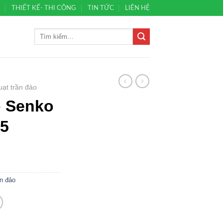
Ủ
THIẾT KẾ- THI CÔNG
TIN TỨC
LIÊN HỆ
ạt trần đảo
o Senko
05
ần đảo