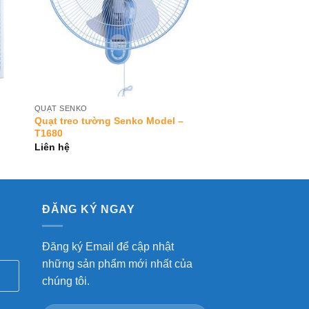
QUẠT SENKO
Quạt treo tường Senko Model –
T1680
Liên hệ
ĐĂNG KÝ NGAY
Đăng ký Email để cập nhật
những sản phẩm mới nhất của
chúng tôi.