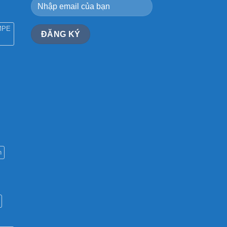
MPE
n