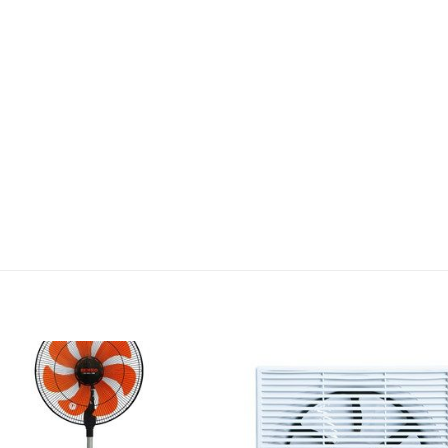
Add to
Add 
Wishlist
Wishl