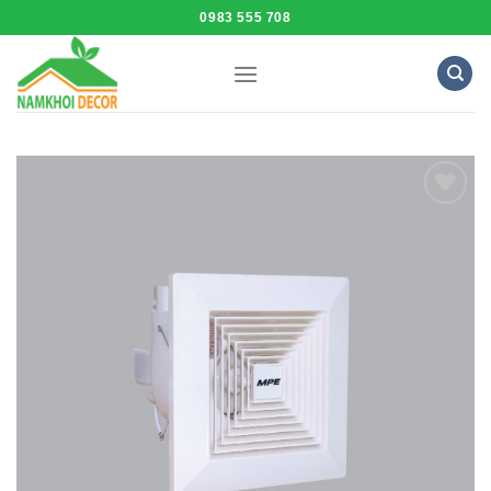
Skip
0983 555 708
to
content
Add to
Wishlist