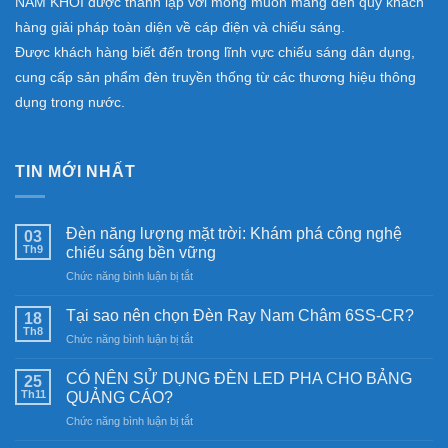
NAM KHÔI được thành lập với mong muốn mang đến quý khách
hàng giải pháp toàn diện về cáp điện và chiếu sáng.
Được khách hàng biết đến trong lĩnh vực chiếu sáng dân dụng,
cung cấp sản phẩm đèn truyền thống từ các thương hiệu thông
dụng trong nước.
TIN MỚI NHẤT
Đèn năng lượng mặt trời: Khám phá công nghệ
03
Th9
chiếu sáng bền vững
ở
Chức năng bình luận bị tắt
Đèn
năng
Tại sao nên chọn Đèn Ray Nam Châm 6SS-CR?
18
lượng
Th8
ở
Chức năng bình luận bị tắt
mặt
Tại
trời:
sao
CÓ NÊN SỬ DỤNG ĐÈN LED PHA CHO BẢNG
Khám
25
nên
Th11
phá
QUẢNG CÁO?
chọn
công
ở
Chức năng bình luận bị tắt
Đèn
nghệ
CÓ
Ray
chiếu