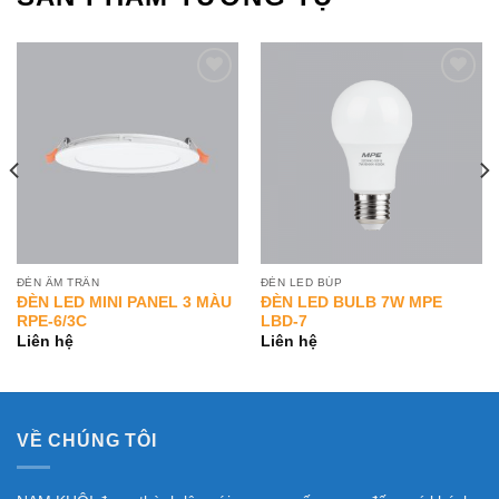
Add to
Add to
Wishlist
Wishlist
ĐÈN ÂM TRẦN
ĐÈN LED BÚP
ĐÈN LED MINI PANEL 3 MÀU
ĐÈN LED BULB 7W MPE
RPE-6/3C
LBD-7
Liên hệ
Liên hệ
VỀ CHÚNG TÔI