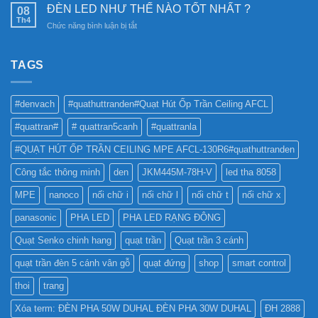
NÊN
Nam
ĐÈN LED NHƯ THẾ NÀO TỐT NHẤT ?
08
sáng
SỬ
Châm
Th4
bền
ở
Chức năng bình luận bị tắt
DỤNG
6SS-
vững
ĐÈN
ĐÈN
CR?
LED
LED
NHƯ
TAGS
PHA
THẾ
CHO
NÀO
BẢNG
TỐT
QUẢNG
#denvach
#quathuttranden#Quạt Hút Ốp Trần Ceiling AFCL
NHẤT
CÁO?
?
#quattran#
# quattran5canh
#quattranla
#QUẠT HÚT ỐP TRẦN CEILING MPE AFCL-130R6#quathuttranden
Công tắc thông minh
den
JKM445M-78H-V
led tha 8058
MPE
nanoco
nối chữ i
nối chữ l
nối chữ t
nối chữ x
panasonic
PHA LED
PHA LED RẠNG ĐÔNG
Quạt Senko chinh hang
quạt trần
Quạt trần 3 cánh
quạt trần đèn 5 cánh vân gỗ
quạt đứng
shop
smart control
thoi
trang
Xóa term: ĐÈN PHA 50W DUHAL ĐÈN PHA 30W DUHAL
ĐH 2888