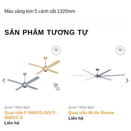
Màu vàng kim 5 cánh sắt 1320mm
SẢN PHẨM TƯƠNG TỰ
Add to
Add to
Wishlist
Wishlist
QUẠT TRẦN ĐẸP
QUẠT TRẦN ĐẸP
Quạt trần F-56MZG-GO/ F-
Quạt trần Mr.Vu Xtreme
56MZG-S
Liên hệ
Liên hệ