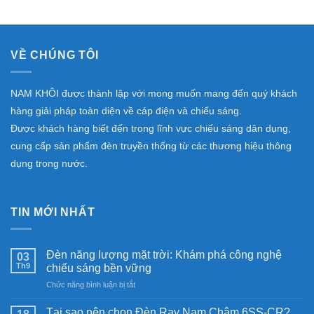
VỀ CHÚNG TÔI
NAM KHÔI được thành lập với mong muốn mang đến quý khách
hàng giải pháp toàn diện về cáp điện và chiếu sáng.
Được khách hàng biết đến trong lĩnh vực chiếu sáng dân dụng,
cung cấp sản phẩm đèn truyền thống từ các thương hiệu thông
dụng trong nước.
TIN MỚI NHẤT
Đèn năng lượng mặt trời: Khám phá công nghệ
03
Th9
chiếu sáng bền vững
ở
Chức năng bình luận bị tắt
Đèn
năng
Tại sao nên chọn Đèn Ray Nam Châm 6SS-CR?