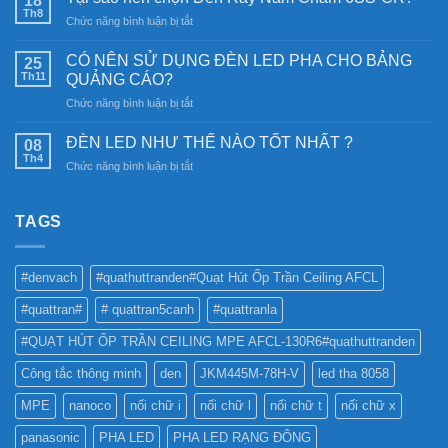
18
lượng
Th8
ở
Chức năng bình luận bị tắt
mặt
Tại
trời:
sao
CÓ NÊN SỬ DỤNG ĐÈN LED PHA CHO BẢNG
Khám
25
nên
Th11
phá
QUẢNG CÁO?
chọn
công
ở
Chức năng bình luận bị tắt
Đèn
nghệ
CÓ
Ray
chiếu
NÊN
Nam
ĐÈN LED NHƯ THẾ NÀO TỐT NHẤT ?
08
sáng
SỬ
Châm
Th4
bền
ở
Chức năng bình luận bị tắt
DỤNG
6SS-
vững
ĐÈN
ĐÈN
CR?
LED
LED
NHƯ
TAGS
PHA
THẾ
CHO
NÀO
BẢNG
TỐT
QUẢNG
#denvach
#quathuttranden#Quạt Hút Ốp Trần Ceiling AFCL
NHẤT
CÁO?
?
#quattran#
# quattran5canh
#quattranla
#QUẠT HÚT ỐP TRẦN CEILING MPE AFCL-130R6#quathuttranden
Công tắc thông minh
den
JKM445M-78H-V
led tha 8058
MPE
nanoco
nối chữ i
nối chữ l
nối chữ t
nối chữ x
panasonic
PHA LED
PHA LED RẠNG ĐÔNG