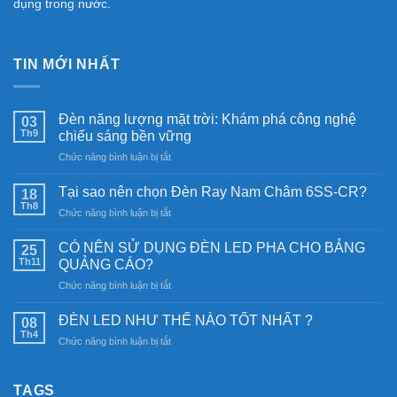
dụng trong nước.
TIN MỚI NHẤT
Đèn năng lượng mặt trời: Khám phá công nghệ
03
Th9
chiếu sáng bền vững
ở
Chức năng bình luận bị tắt
Đèn
năng
Tại sao nên chọn Đèn Ray Nam Châm 6SS-CR?
18
lượng
Th8
ở
Chức năng bình luận bị tắt
mặt
Tại
trời:
sao
CÓ NÊN SỬ DỤNG ĐÈN LED PHA CHO BẢNG
Khám
25
nên
Th11
phá
QUẢNG CÁO?
chọn
công
ở
Chức năng bình luận bị tắt
Đèn
nghệ
CÓ
Ray
chiếu
NÊN
Nam
ĐÈN LED NHƯ THẾ NÀO TỐT NHẤT ?
08
sáng
SỬ
Châm
Th4
bền
ở
Chức năng bình luận bị tắt
DỤNG
6SS-
vững
ĐÈN
ĐÈN
CR?
LED
LED
NHƯ
TAGS
PHA