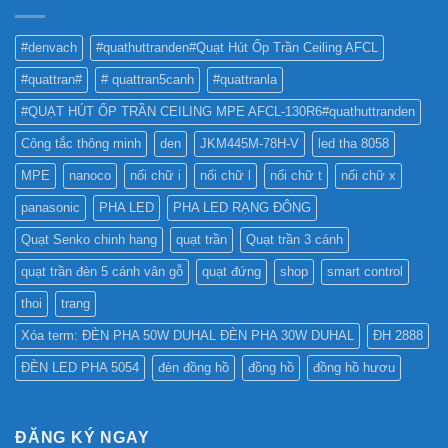
THẾ
CHO
NÀO
BẢNG
TỐT
QUẢNG
#denvach
#quathuttranden#Quạt Hút Ốp Trần Ceiling AFCL
NHẤT
CÁO?
?
#quattran#
# quattran5canh
#quattranla
#QUẠT HÚT ỐP TRẦN CEILING MPE AFCL-130R6#quathuttranden
Công tắc thông minh
den
JKM445M-78H-V
led tha 8058
MPE
nanoco
nối chữ i
nối chữ l
nối chữ t
nối chữ x
panasonic
PHA LED
PHA LED RẠNG ĐÔNG
Quạt Senko chinh hang
quạt trần
Quạt trần 3 cánh
quạt trần đèn 5 cánh vân gỗ
quạt đứng
shop
smart control
thoi
trang
Xóa term: ĐÈN PHA 50W DUHAL ĐÈN PHA 30W DUHAL
ĐH 2888
ĐÈN LED PHA 5054
đèn đồng hồ
đồng hồ
đồng hồ hươu
ĐĂNG KÝ NGAY