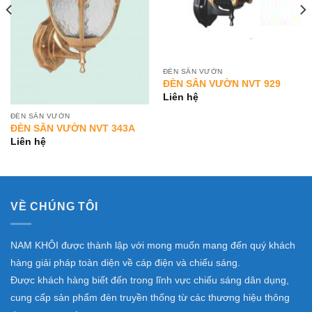
ĐÈN SÂN VƯỜN
ĐÈN SÂN VƯỜN NVT 929
Liên hệ
ĐÈN SÂN VƯỜN
ĐÈN SÂN VƯỜN NVT 343A
Liên hệ
VỀ CHÚNG TÔI
NAM KHÔI được thành lập với mong muốn mang đến quý khách
hàng giải pháp toàn diện về cáp điện và chiếu sáng.
Được khách hàng biết đến trong lĩnh vực chiếu sáng dân dụng,
cung cấp sản phẩm đèn truyền thống từ các thương hiệu thông