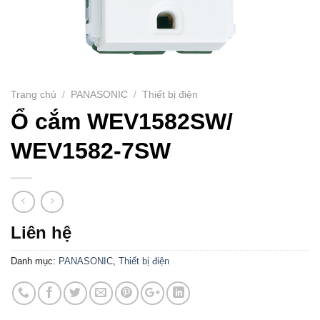
Trang chủ
/
PANASONIC
/
Thiết bị điện
Ổ cắm WEV1582SW/
WEV1582-7SW
Liên hệ
Danh mục:
PANASONIC
,
Thiết bị điện