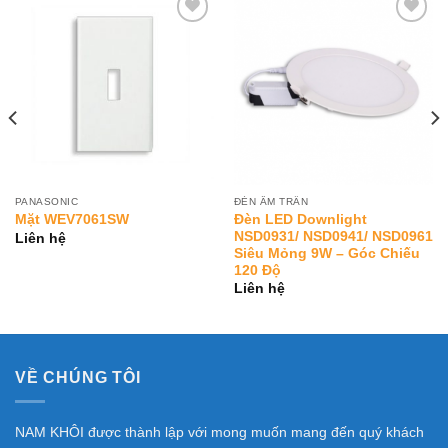
Add to
Add to
Wishlist
Wishlist
PANASONIC
ĐÈN ÂM TRẦN
Đèn LED Downlight
Mặt WEV7061SW
NSD0931/ NSD0941/ NSD0961
Liên hệ
Siêu Mỏng 9W – Góc Chiếu
120 Độ
Liên hệ
VỀ CHÚNG TÔI
NAM KHÔI được thành lập với mong muốn mang đến quý khách