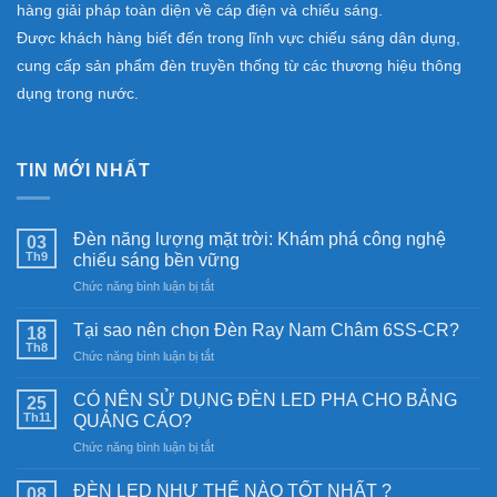
hàng giải pháp toàn diện về cáp điện và chiếu sáng.
Được khách hàng biết đến trong lĩnh vực chiếu sáng dân dụng,
cung cấp sản phẩm đèn truyền thống từ các thương hiệu thông
dụng trong nước.
TIN MỚI NHẤT
Đèn năng lượng mặt trời: Khám phá công nghệ
03
Th9
chiếu sáng bền vững
ở
Chức năng bình luận bị tắt
Đèn
năng
Tại sao nên chọn Đèn Ray Nam Châm 6SS-CR?
18
lượng
Th8
ở
Chức năng bình luận bị tắt
mặt
Tại
trời:
sao
CÓ NÊN SỬ DỤNG ĐÈN LED PHA CHO BẢNG
Khám
25
nên
Th11
phá
QUẢNG CÁO?
chọn
công
ở
Chức năng bình luận bị tắt
Đèn
nghệ
CÓ
Ray
chiếu
NÊN
Nam
ĐÈN LED NHƯ THẾ NÀO TỐT NHẤT ?
08
sáng