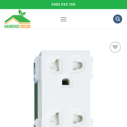
Skip
0983 555 708
to
content
Add to
Wishlist