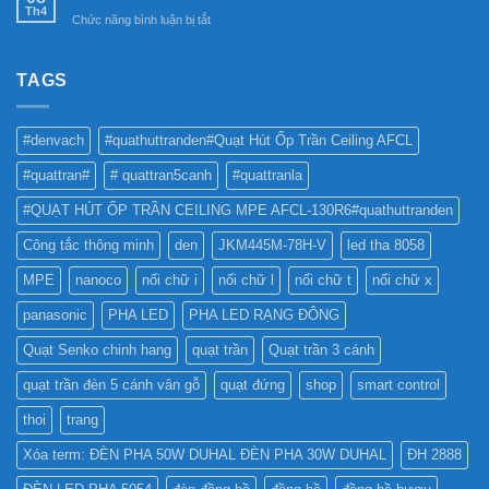
SỬ
Châm
Th4
bền
ở
Chức năng bình luận bị tắt
DỤNG
6SS-
vững
ĐÈN
ĐÈN
CR?
LED
LED
NHƯ
TAGS
PHA
THẾ
CHO
NÀO
BẢNG
TỐT
QUẢNG
#denvach
#quathuttranden#Quạt Hút Ốp Trần Ceiling AFCL
NHẤT
CÁO?
?
#quattran#
# quattran5canh
#quattranla
#QUẠT HÚT ỐP TRẦN CEILING MPE AFCL-130R6#quathuttranden
Công tắc thông minh
den
JKM445M-78H-V
led tha 8058
MPE
nanoco
nối chữ i
nối chữ l
nối chữ t
nối chữ x
panasonic
PHA LED
PHA LED RẠNG ĐÔNG
Quạt Senko chinh hang
quạt trần
Quạt trần 3 cánh
quạt trần đèn 5 cánh vân gỗ
quạt đứng
shop
smart control
thoi
trang
Xóa term: ĐÈN PHA 50W DUHAL ĐÈN PHA 30W DUHAL
ĐH 2888