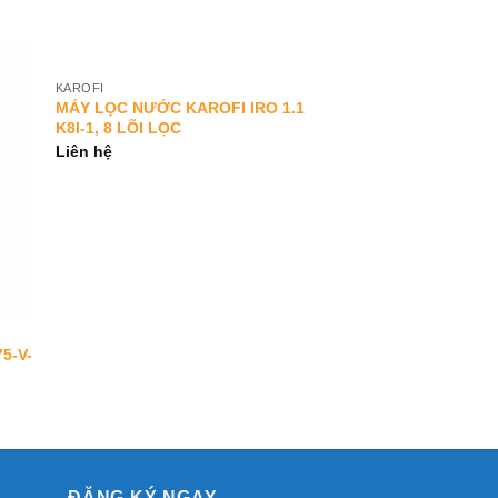
KAROFI
to
Add to
MÁY LỌC NƯỚC KAROFI IRO 1.1
ist
Wishlist
K8I-1, 8 LÕI LỌC
Liên hệ
5-V-
ĐĂNG KÝ NGAY