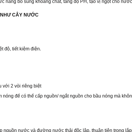
hức năng bổ sung khoáng chất, tăng độ PH, tạo vị ngọt cho nư
 NHƯ CÂY NƯỚC
 độ, tiết kiệm điện.
với 2 vòi riêng biệt
àm nóng để có thể cấp nguồn/ ngắt nguồn cho bầu nóng mà khô
ấp nguồn nước và đường nước thải độc lập, thuận tiện trong lắp