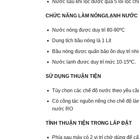
Nước sau khi lọc được qua 5 lõi lọc c
CHỨC NĂNG LÀM NÓNG/LẠNH NƯỚC
Nước nóng được duy trì 80-90ºC
Dung tích bầu nóng là 1 Lít
Bầu nóng được quấn bảo ôn duy trì nhiệt
Nước lạnh được duy trì mức 10-15ºC.
SỬ DỤNG THUẬN TIỆN
Tùy chọn các chế độ nước theo yêu cầu 
Có công tác nguồn riêng cho chế độ l
nước RO
TÍNH THUẬN TIỆN TRONG LẮP ĐẶT
Phía sau máy có 2 vị trí chờ dùng để c