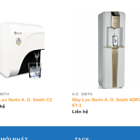
Add to
Add 
Wishlist
Wishl
SMITH
A.O. SMITH
Máy Lọc Nước A. O. Smith ADR7
Lọc Nước A. O. Smith C2
ET-1
 hệ
Liên hệ
 MỚI NHẤT
TAGS