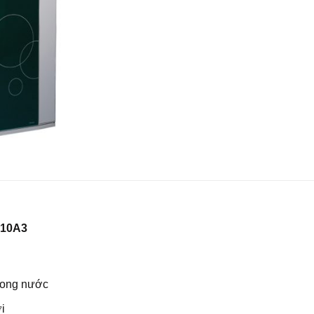
10A3
trong nước
i