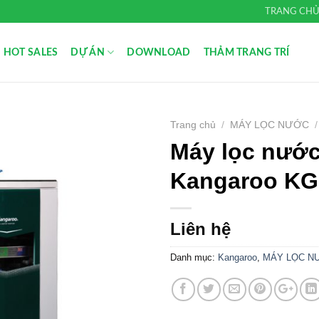
TRANG CH
HOT SALES
DỰ ÁN
DOWNLOAD
THẢM TRANG TRÍ
Trang chủ
/
MÁY LỌC NƯỚC
/
Máy lọc nướ
Add to
Wishlist
Kangaroo KG
Liên hệ
Danh mục:
Kangaroo
,
MÁY LỌC N