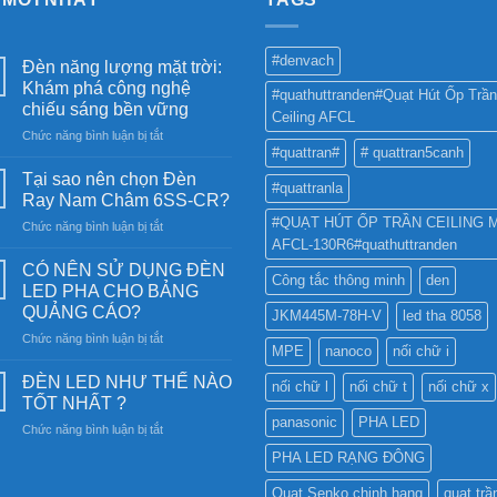
#denvach
Đèn năng lượng mặt trời:
Khám phá công nghệ
#quathuttranden#Quạt Hút Ốp Trần
chiếu sáng bền vững
Ceiling AFCL
ở
Chức năng bình luận bị tắt
#quattran#
# quattran5canh
Đèn
năng
Tại sao nên chọn Đèn
#quattranla
lượng
Ray Nam Châm 6SS-CR?
mặt
#QUẠT HÚT ỐP TRẦN CEILING 
ở
Chức năng bình luận bị tắt
trời:
AFCL-130R6#quathuttranden
Tại
Khám
sao
phá
CÓ NÊN SỬ DỤNG ĐÈN
Công tắc thông minh
den
nên
công
LED PHA CHO BẢNG
chọn
nghệ
QUẢNG CÁO?
JKM445M-78H-V
led tha 8058
Đèn
chiếu
ở
Chức năng bình luận bị tắt
Ray
sáng
MPE
nanoco
nối chữ i
CÓ
Nam
bền
NÊN
Châm
ĐÈN LED NHƯ THẾ NÀO
vững
nối chữ l
nối chữ t
nối chữ x
SỬ
6SS-
TỐT NHẤT ?
DỤNG
CR?
panasonic
PHA LED
ở
Chức năng bình luận bị tắt
ĐÈN
ĐÈN
LED
PHA LED RẠNG ĐÔNG
LED
PHA
NHƯ
CHO
Quạt Senko chinh hang
quạt trầ