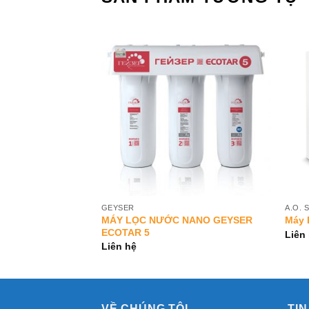
Add to
Add to
Wishlist
Wishlist
GEYSER
A.O. 
ngaroo Hydrogen
MÁY LỌC NƯỚC NANO GEYSER
Máy 
ECOTAR 5
Liên
Liên hệ
VỀ CHÚNG TÔI
TIN