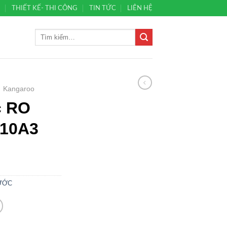
Ủ
THIẾT KẾ- THI CÔNG
TIN TỨC
LIÊN HỆ
Kangaroo
c RO
10A3
ƯỚC