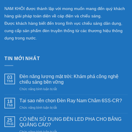
NAM KHÔI được thành lập với mong muốn mang đến quý khách
hàng giải pháp toàn diện về cáp điện và chiếu sáng.
Được khách hàng biết đến trong lĩnh vực chiếu sáng dân dụng,
cung cấp sản phẩm đèn truyền thống từ các thương hiệu thông
dụng trong nước.
TIN MỚI NHẤT
Đèn năng lượng mặt trời: Khám phá công nghệ
03
Th9
chiếu sáng bền vững
ở
Chức năng bình luận bị tắt
Đèn
năng
Tại sao nên chọn Đèn Ray Nam Châm 6SS-CR?
18
lượng
Th8
ở
Chức năng bình luận bị tắt
mặt
Tại
trời:
sao
CÓ NÊN SỬ DỤNG ĐÈN LED PHA CHO BẢNG
Khám
25
nên
Th11
phá
QUẢNG CÁO?
chọn
công
ở
Chức năng bình luận bị tắt