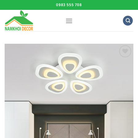
Skip
0983 555 708
to
content
Add to
Wishlist