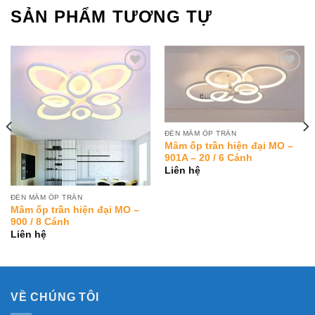
SẢN PHẨM TƯƠNG TỰ
Add to
Add to
Wishlist
Wishlist
ĐÈN MÂM ỐP TRẦN
Mâm ốp trần hiện đại MO –
901A – 20 / 6 Cánh
Liên hệ
ĐÈN MÂM ỐP TRẦN
Mâm ốp trần hiện đại MO –
900 / 8 Cánh
Liên hệ
VỀ CHÚNG TÔI