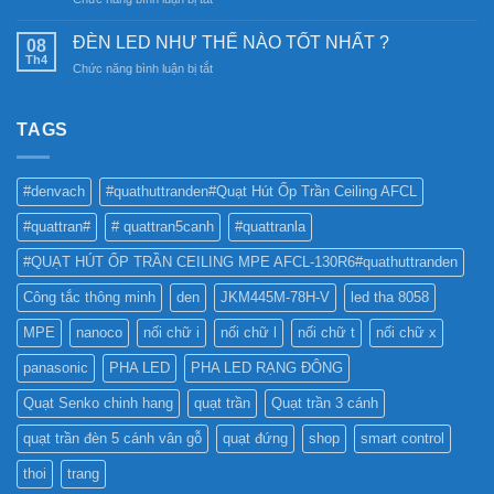
Đèn
nghệ
CÓ
Ray
chiếu
NÊN
Nam
ĐÈN LED NHƯ THẾ NÀO TỐT NHẤT ?
08
sáng
SỬ
Châm
Th4
bền
ở
Chức năng bình luận bị tắt
DỤNG
6SS-
vững
ĐÈN
ĐÈN
CR?
LED
LED
NHƯ
TAGS
PHA
THẾ
CHO
NÀO
BẢNG
TỐT
QUẢNG
#denvach
#quathuttranden#Quạt Hút Ốp Trần Ceiling AFCL
NHẤT
CÁO?
?
#quattran#
# quattran5canh
#quattranla
#QUẠT HÚT ỐP TRẦN CEILING MPE AFCL-130R6#quathuttranden
Công tắc thông minh
den
JKM445M-78H-V
led tha 8058
MPE
nanoco
nối chữ i
nối chữ l
nối chữ t
nối chữ x
panasonic
PHA LED
PHA LED RẠNG ĐÔNG
Quạt Senko chinh hang
quạt trần
Quạt trần 3 cánh
quạt trần đèn 5 cánh vân gỗ
quạt đứng
shop
smart control
thoi
trang