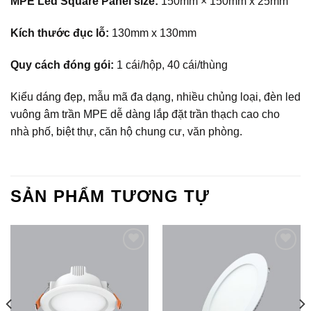
MPE Led Square Panel size:
150mm × 150mm x 25mm
Kích thước đục lỗ:
130mm x 130mm
Quy cách đóng gói:
1 cái/hộp, 40 cái/thùng
Kiểu dáng đẹp, mẫu mã đa dạng, nhiều chủng loại, đèn led
vuông âm trần MPE dễ dàng lắp đặt trần thạch cao cho
nhà phố, biệt thự, căn hộ chung cư, văn phòng.
SẢN PHẨM TƯƠNG TỰ
Add to
Add to
Wishlist
Wishlist