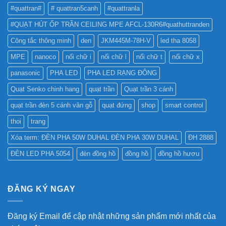
?
#quattran#
# quattran5canh
#quattranla
#QUẠT HÚT ỐP TRẦN CEILING MPE AFCL-130R6#quathuttranden
Công tắc thông minh
den
JKM445M-78H-V
led tha 8058
MPE
nanoco
nối chữ i
nối chữ l
nối chữ t
nối chữ x
panasonic
PHA LED
PHA LED RẠNG ĐÔNG
Quạt Senko chinh hang
quạt trần
Quạt trần 3 cánh
quạt trần đèn 5 cánh vân gỗ
quạt đứng
shop
smart control
thoi
trang
Xóa term: ĐÈN PHA 50W DUHAL ĐÈN PHA 30W DUHAL
ĐH 2888
ĐÈN LED PHA 5054
đèn đồng hồ
đồng hồ
đồng hồ hươu
ĐĂNG KÝ NGAY
Đăng ký Email để cập nhật những sản phẩm mới nhất của