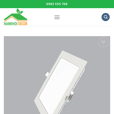
Skip
0983 555 708
to
content
Add to
Wishlist