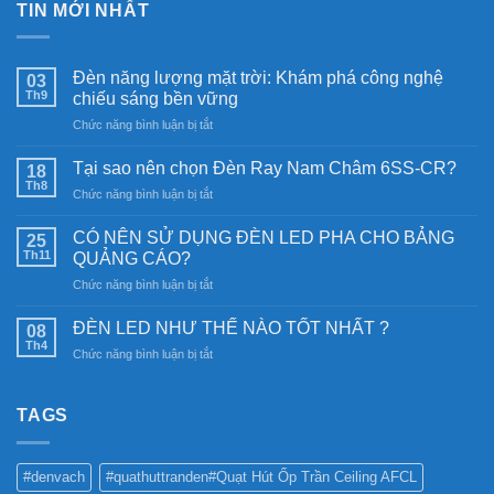
TIN MỚI NHẤT
Đèn năng lượng mặt trời: Khám phá công nghệ
03
Th9
chiếu sáng bền vững
ở
Chức năng bình luận bị tắt
Đèn
năng
Tại sao nên chọn Đèn Ray Nam Châm 6SS-CR?
18
lượng
Th8
ở
Chức năng bình luận bị tắt
mặt
Tại
trời:
sao
CÓ NÊN SỬ DỤNG ĐÈN LED PHA CHO BẢNG
Khám
25
nên
Th11
phá
QUẢNG CÁO?
chọn
công
ở
Chức năng bình luận bị tắt
Đèn
nghệ
CÓ
Ray
chiếu
NÊN
Nam
ĐÈN LED NHƯ THẾ NÀO TỐT NHẤT ?
08
sáng
SỬ
Châm
Th4
bền
ở
Chức năng bình luận bị tắt
DỤNG
6SS-
vững
ĐÈN
ĐÈN
CR?
LED
LED
NHƯ
TAGS
PHA
THẾ
CHO
NÀO
BẢNG
TỐT
QUẢNG
#denvach
#quathuttranden#Quạt Hút Ốp Trần Ceiling AFCL
NHẤT
CÁO?