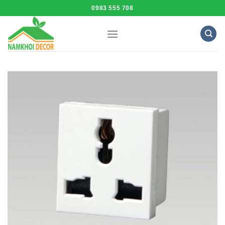
Skip
0983 555 708
to
content
Add to
Wishlist