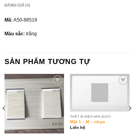
ĐÁNH GIÁ (0)
Mã:
A50-88519
Màu sắc:
trắng
SẢN PHẨM TƯƠNG TỰ
Add to
Add to
Wishlist
Wishlist
THIẾT BỊ ĐIỆN HÀN QUỐC
Mặt 1 – M – nhựa
Liên hệ