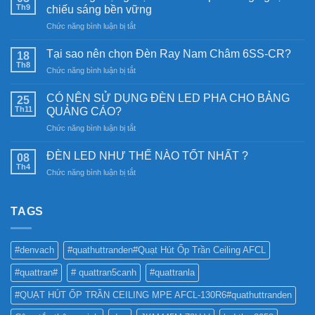
Th9
chiếu sáng bền vững
ở
Chức năng bình luận bị tắt
Đèn
năng
Tại sao nên chọn Đèn Ray Nam Châm 6SS-CR?
18
lượng
Th8
ở
Chức năng bình luận bị tắt
mặt
Tại
trời:
sao
CÓ NÊN SỬ DỤNG ĐÈN LED PHA CHO BẢNG
Khám
25
nên
Th11
phá
QUẢNG CÁO?
chọn
công
ở
Chức năng bình luận bị tắt
Đèn
nghệ
CÓ
Ray
chiếu
NÊN
Nam
ĐÈN LED NHƯ THẾ NÀO TỐT NHẤT ?
08
sáng
SỬ
Châm
Th4
bền
ở
Chức năng bình luận bị tắt
DỤNG
6SS-
vững
ĐÈN
ĐÈN
CR?
LED
LED
NHƯ
TAGS
PHA
THẾ
CHO
NÀO
BẢNG
TỐT
QUẢNG
#denvach
#quathuttranden#Quạt Hút Ốp Trần Ceiling AFCL
NHẤT
CÁO?
?
#quattran#
# quattran5canh
#quattranla
#QUẠT HÚT ỐP TRẦN CEILING MPE AFCL-130R6#quathuttranden