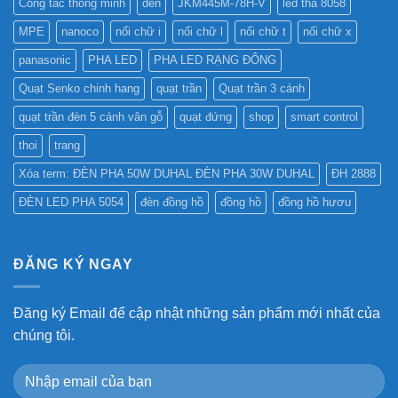
Công tắc thông minh
den
JKM445M-78H-V
led tha 8058
MPE
nanoco
nối chữ i
nối chữ l
nối chữ t
nối chữ x
panasonic
PHA LED
PHA LED RẠNG ĐÔNG
Quạt Senko chinh hang
quạt trần
Quạt trần 3 cánh
quạt trần đèn 5 cánh vân gỗ
quạt đứng
shop
smart control
thoi
trang
Xóa term: ĐÈN PHA 50W DUHAL ĐÈN PHA 30W DUHAL
ĐH 2888
ĐÈN LED PHA 5054
đèn đồng hồ
đồng hồ
đồng hồ hươu
ĐĂNG KÝ NGAY
Đăng ký Email để cập nhật những sản phẩm mới nhất của
chúng tôi.