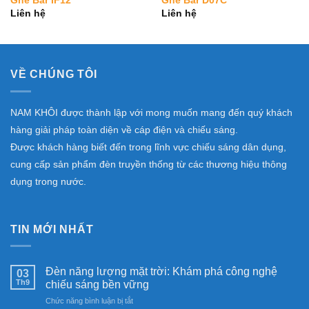
Ghế Bar IF12
Ghế Bar D07C
Wishlist
Wishlist
Liên hệ
Liên hệ
VỀ CHÚNG TÔI
NAM KHÔI được thành lập với mong muốn mang đến quý khách
hàng giải pháp toàn diện về cáp điện và chiếu sáng.
Được khách hàng biết đến trong lĩnh vực chiếu sáng dân dụng,
cung cấp sản phẩm đèn truyền thống từ các thương hiệu thông
dụng trong nước.
TIN MỚI NHẤT
Đèn năng lượng mặt trời: Khám phá công nghệ
03
Th9
chiếu sáng bền vững
ở
Chức năng bình luận bị tắt