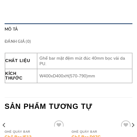
MÔ TẢ
ĐÁNH GIÁ (0)
Ghế bar mặt đệm mút đúc 40mm bọc vải da
CHẤT LIỆU
PU.
KÍCH
W400xD400xH(570-790)mm
THƯỚC
SẢN PHẨM TƯƠNG TỰ
GHẾ QUẦY BAR
GHẾ QUẦY BAR
Add to
Add to