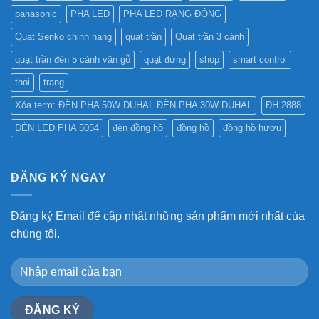
panasonic
PHA LED
PHA LED RẠNG ĐÔNG
Quạt Senko chinh hang
quạt trần
Quạt trần 3 cánh
quạt trần đèn 5 cánh vân gỗ
quạt đứng
shop
smart control
thoi
trang
Xóa term: ĐÈN PHA 50W DUHAL ĐÈN PHA 30W DUHAL
ĐH 2888
ĐÈN LED PHA 5054
đèn đồng hồ
đồng hồ
đồng hồ hươu
ĐĂNG KÝ NGAY
Đăng ký Email để cập nhật những sản phẩm mới nhất của
chúng tôi.