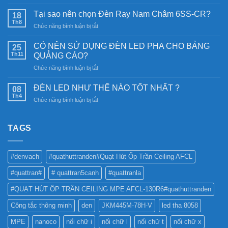
Đèn
năng
Tại sao nên chọn Đèn Ray Nam Châm 6SS-CR?
18
lượng
Th8
ở
Chức năng bình luận bị tắt
mặt
Tại
trời:
sao
CÓ NÊN SỬ DỤNG ĐÈN LED PHA CHO BẢNG
Khám
25
nên
Th11
phá
QUẢNG CÁO?
chọn
công
ở
Chức năng bình luận bị tắt
Đèn
nghệ
CÓ
Ray
chiếu
NÊN
Nam
ĐÈN LED NHƯ THẾ NÀO TỐT NHẤT ?
08
sáng
SỬ
Châm
Th4
bền
ở
Chức năng bình luận bị tắt
DỤNG
6SS-
vững
ĐÈN
ĐÈN
CR?
LED
LED
NHƯ
TAGS
PHA
THẾ
CHO
NÀO
BẢNG
TỐT
QUẢNG
#denvach
#quathuttranden#Quạt Hút Ốp Trần Ceiling AFCL
NHẤT
CÁO?
?
#quattran#
# quattran5canh
#quattranla
#QUẠT HÚT ỐP TRẦN CEILING MPE AFCL-130R6#quathuttranden
Công tắc thông minh
den
JKM445M-78H-V
led tha 8058
MPE
nanoco
nối chữ i
nối chữ l
nối chữ t
nối chữ x