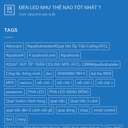
CÓ
Ray
chiếu
NÊN
Nam
ĐÈN LED NHƯ THẾ NÀO TỐT NHẤT ?
08
sáng
SỬ
Châm
Th4
bền
ở
Chức năng bình luận bị tắt
DỤNG
6SS-
vững
ĐÈN
ĐÈN
CR?
LED
LED
NHƯ
TAGS
PHA
THẾ
CHO
NÀO
BẢNG
TỐT
QUẢNG
#denvach
#quathuttranden#Quạt Hút Ốp Trần Ceiling AFCL
NHẤT
CÁO?
?
#quattran#
# quattran5canh
#quattranla
#QUẠT HÚT ỐP TRẦN CEILING MPE AFCL-130R6#quathuttranden
Công tắc thông minh
den
JKM445M-78H-V
led tha 8058
MPE
nanoco
nối chữ i
nối chữ l
nối chữ t
nối chữ x
panasonic
PHA LED
PHA LED RẠNG ĐÔNG
Quạt Senko chinh hang
quạt trần
Quạt trần 3 cánh
quạt trần đèn 5 cánh vân gỗ
quạt đứng
shop
smart control
thoi
trang