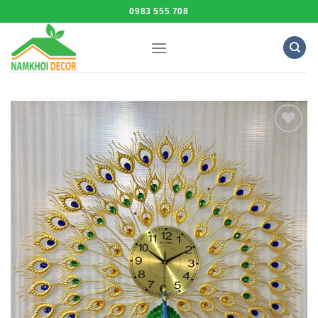
Skip
0983 555 708
to
content
Add to
Wishlist