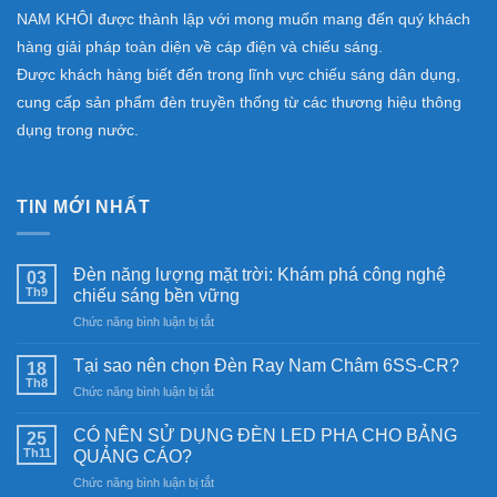
NAM KHÔI được thành lập với mong muốn mang đến quý khách
hàng giải pháp toàn diện về cáp điện và chiếu sáng.
Được khách hàng biết đến trong lĩnh vực chiếu sáng dân dụng,
cung cấp sản phẩm đèn truyền thống từ các thương hiệu thông
dụng trong nước.
TIN MỚI NHẤT
Đèn năng lượng mặt trời: Khám phá công nghệ
03
Th9
chiếu sáng bền vững
ở
Chức năng bình luận bị tắt
Đèn
năng
Tại sao nên chọn Đèn Ray Nam Châm 6SS-CR?
18
lượng
Th8
ở
Chức năng bình luận bị tắt
mặt
Tại
trời:
sao
CÓ NÊN SỬ DỤNG ĐÈN LED PHA CHO BẢNG
Khám
25
nên
Th11
phá
QUẢNG CÁO?
chọn
công
ở
Chức năng bình luận bị tắt
Đèn
nghệ