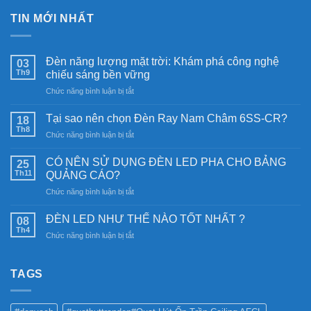
TIN MỚI NHẤT
Đèn năng lượng mặt trời: Khám phá công nghệ
03
Th9
chiếu sáng bền vững
ở
Chức năng bình luận bị tắt
Đèn
năng
Tại sao nên chọn Đèn Ray Nam Châm 6SS-CR?
18
lượng
Th8
ở
Chức năng bình luận bị tắt
mặt
Tại
trời:
sao
CÓ NÊN SỬ DỤNG ĐÈN LED PHA CHO BẢNG
Khám
25
nên
Th11
phá
QUẢNG CÁO?
chọn
công
ở
Chức năng bình luận bị tắt
Đèn
nghệ
CÓ
Ray
chiếu
NÊN
Nam
ĐÈN LED NHƯ THẾ NÀO TỐT NHẤT ?
08
sáng
SỬ
Châm
Th4
bền
ở
Chức năng bình luận bị tắt
DỤNG
6SS-
vững
ĐÈN
ĐÈN
CR?
LED
LED
NHƯ
TAGS
PHA
THẾ
CHO
NÀO
BẢNG
TỐT
QUẢNG