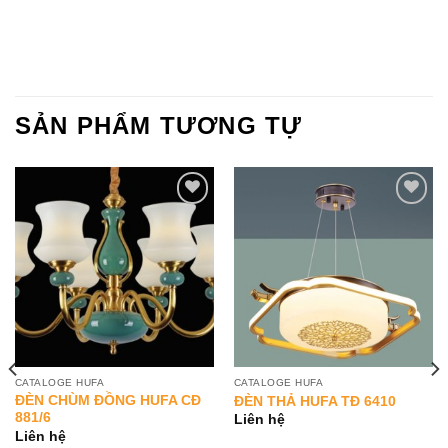
SẢN PHẨM TƯƠNG TỰ
Add to
Add to
Wishlist
Wishlist
CATALOGE HUFA
CATALOGE HUFA
ĐÈN CHÙM ĐỒNG HUFA CĐ
ĐÈN THẢ HUFA TĐ 6410
881/6
Liên hệ
Liên hệ