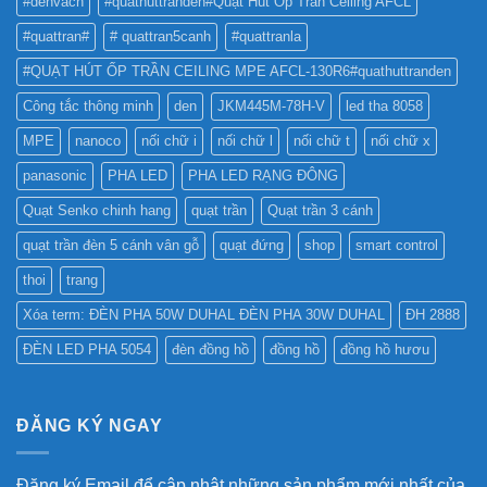
#denvach
#quathuttranden#Quạt Hút Ốp Trần Ceiling AFCL
NHẤT
CÁO?
?
#quattran#
# quattran5canh
#quattranla
#QUẠT HÚT ỐP TRẦN CEILING MPE AFCL-130R6#quathuttranden
Công tắc thông minh
den
JKM445M-78H-V
led tha 8058
MPE
nanoco
nối chữ i
nối chữ l
nối chữ t
nối chữ x
panasonic
PHA LED
PHA LED RẠNG ĐÔNG
Quạt Senko chinh hang
quạt trần
Quạt trần 3 cánh
quạt trần đèn 5 cánh vân gỗ
quạt đứng
shop
smart control
thoi
trang
Xóa term: ĐÈN PHA 50W DUHAL ĐÈN PHA 30W DUHAL
ĐH 2888
ĐÈN LED PHA 5054
đèn đồng hồ
đồng hồ
đồng hồ hươu
ĐĂNG KÝ NGAY
Đăng ký Email để cập nhật những sản phẩm mới nhất của