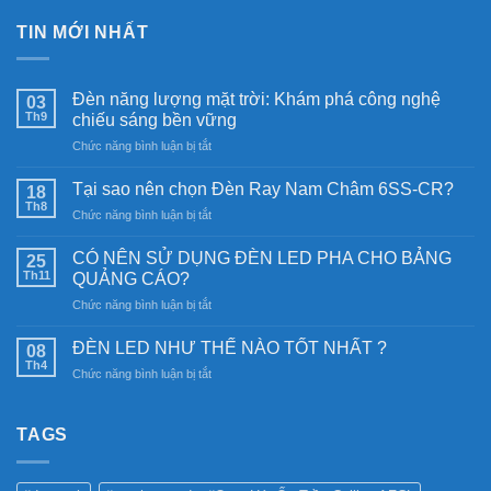
TIN MỚI NHẤT
Đèn năng lượng mặt trời: Khám phá công nghệ
03
Th9
chiếu sáng bền vững
ở
Chức năng bình luận bị tắt
Đèn
năng
Tại sao nên chọn Đèn Ray Nam Châm 6SS-CR?
18
lượng
Th8
ở
Chức năng bình luận bị tắt
mặt
Tại
trời:
sao
CÓ NÊN SỬ DỤNG ĐÈN LED PHA CHO BẢNG
Khám
25
nên
Th11
phá
QUẢNG CÁO?
chọn
công
ở
Chức năng bình luận bị tắt
Đèn
nghệ
CÓ
Ray
chiếu
NÊN
Nam
ĐÈN LED NHƯ THẾ NÀO TỐT NHẤT ?
08
sáng
SỬ
Châm
Th4
bền
ở
Chức năng bình luận bị tắt
DỤNG
6SS-
vững
ĐÈN
ĐÈN
CR?
LED
LED
NHƯ
TAGS
PHA
THẾ
CHO
NÀO
BẢNG
TỐT
QUẢNG