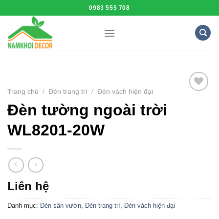
Skip
0983 555 708
to
content
Trang chủ
/
Đèn trang trí
/
Đèn vách hiện đại
Add to
Đèn tường ngoài trời
Wishlist
WL8201-20W
Liên hệ
Danh mục:
Đèn sân vườn
,
Đèn trang trí
,
Đèn vách hiện đại