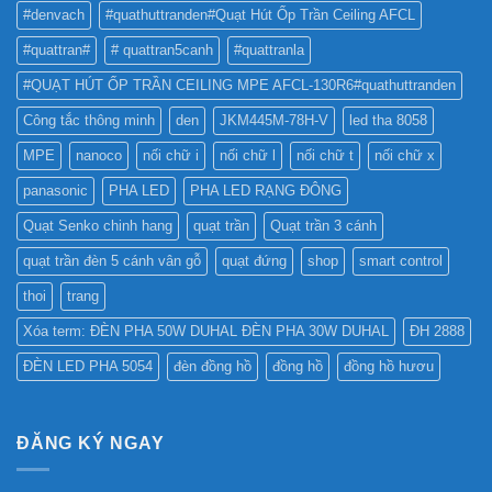
TỐT
QUẢNG
#denvach
#quathuttranden#Quạt Hút Ốp Trần Ceiling AFCL
NHẤT
CÁO?
?
#quattran#
# quattran5canh
#quattranla
#QUẠT HÚT ỐP TRẦN CEILING MPE AFCL-130R6#quathuttranden
Công tắc thông minh
den
JKM445M-78H-V
led tha 8058
MPE
nanoco
nối chữ i
nối chữ l
nối chữ t
nối chữ x
panasonic
PHA LED
PHA LED RẠNG ĐÔNG
Quạt Senko chinh hang
quạt trần
Quạt trần 3 cánh
quạt trần đèn 5 cánh vân gỗ
quạt đứng
shop
smart control
thoi
trang
Xóa term: ĐÈN PHA 50W DUHAL ĐÈN PHA 30W DUHAL
ĐH 2888
ĐÈN LED PHA 5054
đèn đồng hồ
đồng hồ
đồng hồ hươu
ĐĂNG KÝ NGAY