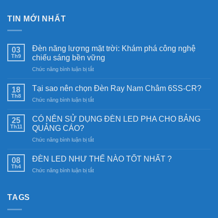
TIN MỚI NHẤT
Đèn năng lượng mặt trời: Khám phá công nghệ
03
Th9
chiếu sáng bền vững
ở
Chức năng bình luận bị tắt
Đèn
năng
Tại sao nên chọn Đèn Ray Nam Châm 6SS-CR?
18
lượng
Th8
ở
Chức năng bình luận bị tắt
mặt
Tại
trời:
sao
CÓ NÊN SỬ DỤNG ĐÈN LED PHA CHO BẢNG
Khám
25
nên
Th11
phá
QUẢNG CÁO?
chọn
công
ở
Chức năng bình luận bị tắt
Đèn
nghệ
CÓ
Ray
chiếu
NÊN
Nam
ĐÈN LED NHƯ THẾ NÀO TỐT NHẤT ?
08
sáng
SỬ
Châm
Th4
bền
ở
Chức năng bình luận bị tắt
DỤNG
6SS-
vững
ĐÈN
ĐÈN
CR?
LED
LED
NHƯ
TAGS
PHA
THẾ
CHO
NÀO
BẢNG