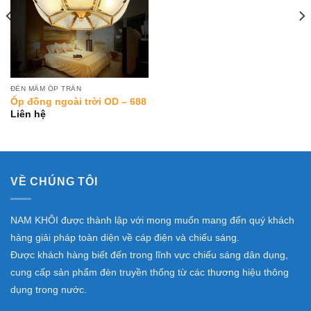
ĐÈN MÂM ỐP TRẦN
Ốp đồng ngoài trời OD – 688
Liên hệ
VỀ CHÚNG TÔI
NAM KHÔI được thành lập với mong muốn mang đến quý khách
hàng giải pháp toàn diện về cáp điện và chiếu sáng.
Được khách hàng biết đến trong lĩnh vực chiếu sáng dân dụng,
cung cấp sản phẩm đèn truyền thống từ các thương hiệu thông
dụng trong nước.