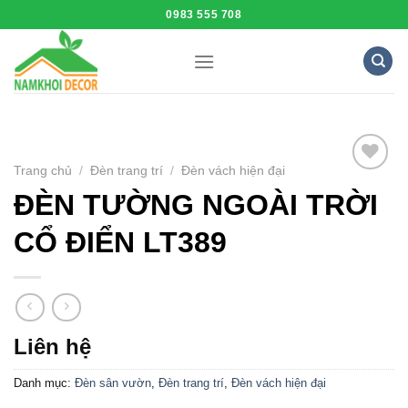
Skip
0983 555 708
to
content
Trang chủ
/
Đèn trang trí
/
Đèn vách hiện đại
Add to
ĐÈN TƯỜNG NGOÀI TRỜI
Wishlist
CỔ ĐIỂN LT389
Liên hệ
Danh mục:
Đèn sân vườn
,
Đèn trang trí
,
Đèn vách hiện đại