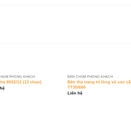
CHÙM PHÒNG KHÁCH
ĐÈN CHÙM PHÒNG KHÁCH
Add to
Add 
Đèn thả trang trí lông vũ cao c
thả 8032/12 (12 chao)
Wishlist
Wishl
TT35/600
 hệ
Liên hệ