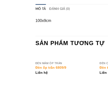
MÔ TẢ
ĐÁNH GIÁ (0)
100x9cm
SẢN PHẨM TƯƠNG TỰ
ĐÈN MÂM ỐP TRẦN
ĐÈN 
Add to
Add to
Đèn ốp trần 6809/9
Đèn 
Wishlist
Wishlist
Liên hệ
Liên