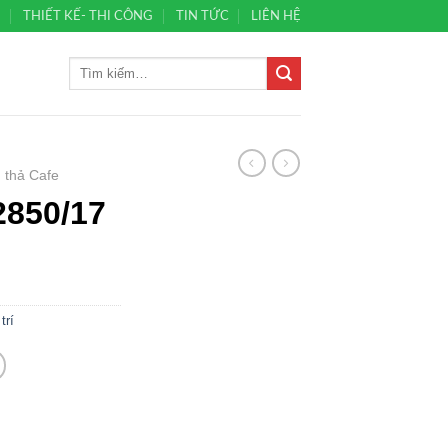
Ủ
THIẾT KẾ- THI CÔNG
TIN TỨC
LIÊN HỆ
 thả Cafe
2850/17
trí