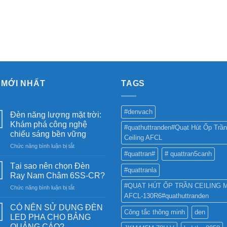
 MỚI NHẤT
TAGS
#denvach
Đèn năng lượng mặt trời:
Khám phá công nghệ
#quathuttranden#Quạt Hút Ốp Trần
chiếu sáng bền vững
Ceiling AFCL
ở
Chức năng bình luận bị tắt
#quattran#
# quattran5canh
Đèn
năng
Tại sao nên chọn Đèn
#quattranla
lượng
Ray Nam Châm 6SS-CR?
mặt
#QUẠT HÚT ỐP TRẦN CEILING 
ở
Chức năng bình luận bị tắt
trời:
AFCL-130R6#quathuttranden
Tại
Khám
sao
phá
CÓ NÊN SỬ DỤNG ĐÈN
Công tắc thông minh
den
nên
công
LED PHA CHO BẢNG
chọn
nghệ
QUẢNG CÁO?