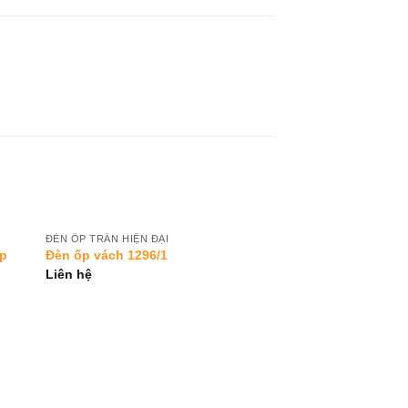
ĐÈN ỐP TRẦN HIỆN ĐẠI
to
Add to
ấp
Đèn ốp vách 1296/1
ist
Wishlist
Liên hệ