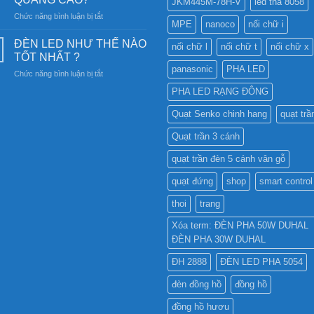
JKM445M-78H-V
led tha 8058
Đèn
chiếu
ở
Chức năng bình luận bị tắt
Ray
sáng
MPE
nanoco
nối chữ i
CÓ
Nam
bền
NÊN
Châm
ĐÈN LED NHƯ THẾ NÀO
vững
nối chữ l
nối chữ t
nối chữ x
SỬ
6SS-
TỐT NHẤT ?
DỤNG
CR?
panasonic
PHA LED
ở
Chức năng bình luận bị tắt
ĐÈN
ĐÈN
LED
PHA LED RẠNG ĐÔNG
LED
PHA
NHƯ
CHO
Quạt Senko chinh hang
quạt trầ
THẾ
BẢNG
NÀO
QUẢNG
Quạt trần 3 cánh
TỐT
CÁO?
NHẤT
quạt trần đèn 5 cánh vân gỗ
?
quạt đứng
shop
smart control
thoi
trang
Xóa term: ĐÈN PHA 50W DUHAL
ĐÈN PHA 30W DUHAL
ĐH 2888
ĐÈN LED PHA 5054
đèn đồng hồ
đồng hồ
đồng hồ hươu