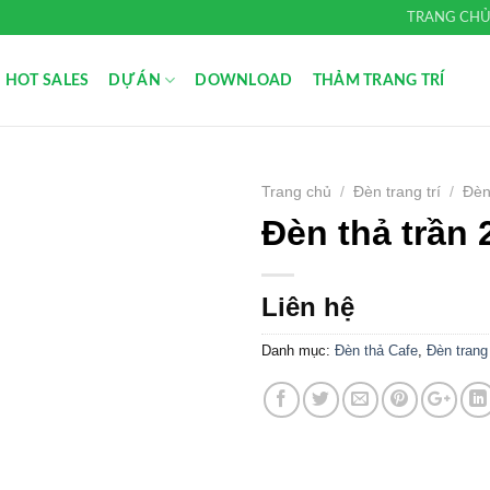
TRANG CH
HOT SALES
DỰ ÁN
DOWNLOAD
THẢM TRANG TRÍ
Trang chủ
/
Đèn trang trí
/
Đèn
Đèn thả trần 
Add to
Wishlist
Liên hệ
Danh mục:
Đèn thả Cafe
,
Đèn trang 