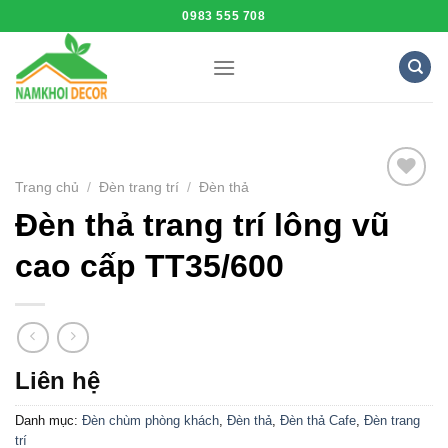
Skip
0983 555 708
to
content
Trang chủ
/
Đèn trang trí
/
Đèn thả
Add to
Đèn thả trang trí lông vũ
Wishlist
cao cấp TT35/600
Liên hệ
Danh mục:
Đèn chùm phòng khách
,
Đèn thả
,
Đèn thả Cafe
,
Đèn trang
trí