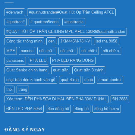
CHO
NÀO
BẢNG
TỐT
QUẢNG
#denvach
#quathuttranden#Quạt Hút Ốp Trần Ceiling AFCL
NHẤT
CÁO?
?
#quattran#
# quattran5canh
#quattranla
#QUẠT HÚT ỐP TRẦN CEILING MPE AFCL-130R6#quathuttranden
Công tắc thông minh
den
JKM445M-78H-V
led tha 8058
MPE
nanoco
nối chữ i
nối chữ l
nối chữ t
nối chữ x
panasonic
PHA LED
PHA LED RẠNG ĐÔNG
Quạt Senko chinh hang
quạt trần
Quạt trần 3 cánh
quạt trần đèn 5 cánh vân gỗ
quạt đứng
shop
smart control
thoi
trang
Xóa term: ĐÈN PHA 50W DUHAL ĐÈN PHA 30W DUHAL
ĐH 2888
ĐÈN LED PHA 5054
đèn đồng hồ
đồng hồ
đồng hồ hươu
ĐĂNG KÝ NGAY