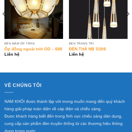
ĐÈN MÂM ỐP TRẦN
ĐÈN TRANG TRÍ
Ốp đồng ngoài trời OD – 688
ĐÈN THẢ NB 318/6
Liên hệ
Liên hệ
VỀ CHÚNG TÔI
NAM KHÔI được thành lập với mong muốn mang đến quý khách
hàng giải pháp toàn diện về cáp điện và chiếu sáng.
Được khách hàng biết đến trong lĩnh vực chiếu sáng dân dụng,
cung cấp sản phẩm đèn truyền thống từ các thương hiệu thông
dụng trong nước.