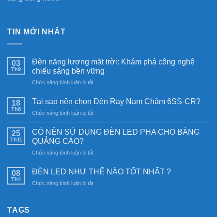
TIN MỚI NHẤT
Đèn năng lượng mặt trời: Khám phá công nghệ
03
Th9
chiếu sáng bền vững
ở
Chức năng bình luận bị tắt
Đèn
năng
Tại sao nên chọn Đèn Ray Nam Châm 6SS-CR?
18
lượng
Th8
ở
Chức năng bình luận bị tắt
mặt
Tại
trời:
sao
CÓ NÊN SỬ DỤNG ĐÈN LED PHA CHO BẢNG
Khám
25
nên
Th11
phá
QUẢNG CÁO?
chọn
công
ở
Chức năng bình luận bị tắt
Đèn
nghệ
CÓ
Ray
chiếu
NÊN
Nam
ĐÈN LED NHƯ THẾ NÀO TỐT NHẤT ?
08
sáng
SỬ
Châm
Th4
bền
ở
Chức năng bình luận bị tắt
DỤNG
6SS-
vững
ĐÈN
ĐÈN
CR?
LED
LED
NHƯ
TAGS
PHA
THẾ