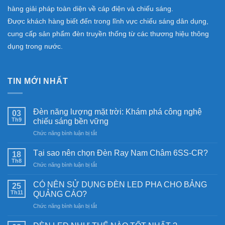
hàng giải pháp toàn diện về cáp điện và chiếu sáng.
Được khách hàng biết đến trong lĩnh vực chiếu sáng dân dụng,
cung cấp sản phẩm đèn truyền thống từ các thương hiệu thông
dụng trong nước.
TIN MỚI NHẤT
Đèn năng lượng mặt trời: Khám phá công nghệ
03
Th9
chiếu sáng bền vững
ở
Chức năng bình luận bị tắt
Đèn
năng
Tại sao nên chọn Đèn Ray Nam Châm 6SS-CR?
18
lượng
Th8
ở
Chức năng bình luận bị tắt
mặt
Tại
trời:
sao
CÓ NÊN SỬ DỤNG ĐÈN LED PHA CHO BẢNG
Khám
25
nên
Th11
phá
QUẢNG CÁO?
chọn
công
ở
Chức năng bình luận bị tắt
Đèn
nghệ
CÓ
Ray
chiếu
NÊN
Nam