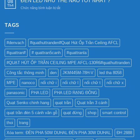
ĐÈN LED NHƯ THẾ NÀO TỐT NHẤT ?
08
sáng
SỬ
Châm
Th4
bền
ở
Chức năng bình luận bị tắt
DỤNG
6SS-
vững
ĐÈN
ĐÈN
CR?
LED
LED
NHƯ
TAGS
PHA
THẾ
CHO
NÀO
BẢNG
TỐT
QUẢNG
#denvach
#quathuttranden#Quạt Hút Ốp Trần Ceiling AFCL
NHẤT
CÁO?
?
#quattran#
# quattran5canh
#quattranla
#QUẠT HÚT ỐP TRẦN CEILING MPE AFCL-130R6#quathuttranden
Công tắc thông minh
den
JKM445M-78H-V
led tha 8058
MPE
nanoco
nối chữ i
nối chữ l
nối chữ t
nối chữ x
panasonic
PHA LED
PHA LED RẠNG ĐÔNG
Quạt Senko chinh hang
quạt trần
Quạt trần 3 cánh
quạt trần đèn 5 cánh vân gỗ
quạt đứng
shop
smart control
thoi
trang
Xóa term: ĐÈN PHA 50W DUHAL ĐÈN PHA 30W DUHAL
ĐH 2888