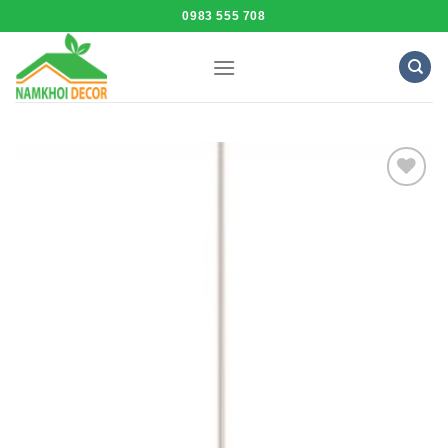
Skip
0983 555 708
to
content
Add to
Wishlist