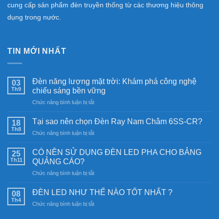
cung cấp sản phẩm đèn truyền thống từ các thương hiệu thông
dụng trong nước.
TIN MỚI NHẤT
Đèn năng lượng mặt trời: Khám phá công nghệ
03
Th9
chiếu sáng bền vững
ở
Chức năng bình luận bị tắt
Đèn
năng
Tại sao nên chọn Đèn Ray Nam Châm 6SS-CR?
18
lượng
Th8
ở
Chức năng bình luận bị tắt
mặt
Tại
trời:
sao
CÓ NÊN SỬ DỤNG ĐÈN LED PHA CHO BẢNG
Khám
25
nên
Th11
phá
QUẢNG CÁO?
chọn
công
ở
Chức năng bình luận bị tắt
Đèn
nghệ
CÓ
Ray
chiếu
NÊN
Nam
ĐÈN LED NHƯ THẾ NÀO TỐT NHẤT ?
08
sáng
SỬ
Châm
Th4
bền
ở
Chức năng bình luận bị tắt
DỤNG
6SS-
vững
ĐÈN
ĐÈN
CR?