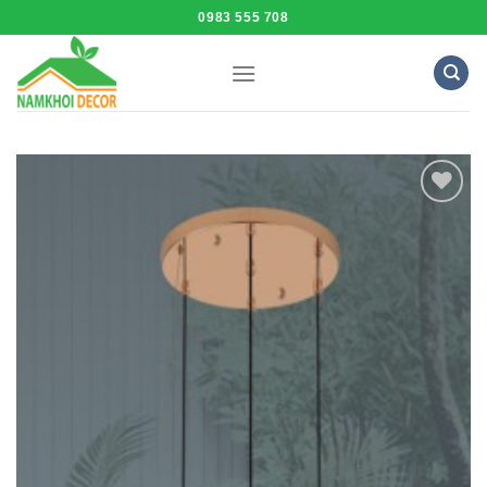
Skip
0983 555 708
to
content
Add to
Wishlist