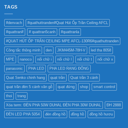
LED
LED
NHƯ
TAGS
PHA
THẾ
CHO
NÀO
BẢNG
TỐT
QUẢNG
#denvach
#quathuttranden#Quạt Hút Ốp Trần Ceiling AFCL
NHẤT
CÁO?
?
#quattran#
# quattran5canh
#quattranla
#QUẠT HÚT ỐP TRẦN CEILING MPE AFCL-130R6#quathuttranden
Công tắc thông minh
den
JKM445M-78H-V
led tha 8058
MPE
nanoco
nối chữ i
nối chữ l
nối chữ t
nối chữ x
panasonic
PHA LED
PHA LED RẠNG ĐÔNG
Quạt Senko chinh hang
quạt trần
Quạt trần 3 cánh
quạt trần đèn 5 cánh vân gỗ
quạt đứng
shop
smart control
thoi
trang
Xóa term: ĐÈN PHA 50W DUHAL ĐÈN PHA 30W DUHAL
ĐH 2888
ĐÈN LED PHA 5054
đèn đồng hồ
đồng hồ
đồng hồ hươu