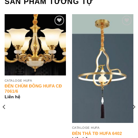
SẢN PHẨM TƯƠNG TỰ
Add to
Add to
Wishlist
Wishlist
CATALOGE HUFA
ĐÈN CHÙM ĐỒNG HUFA CĐ
7061/6
Liên hệ
CATALOGE HUFA
ĐÈN THẢ TĐ HUFA 6402