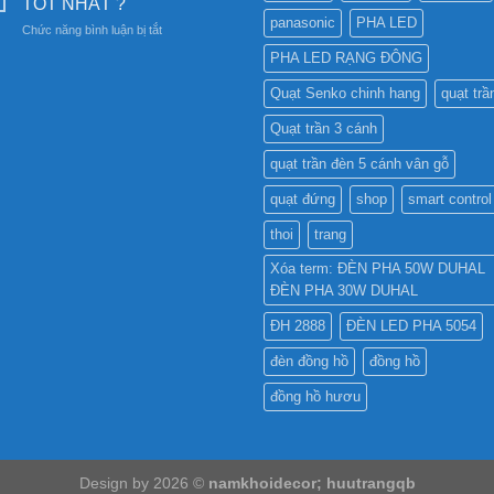
TỐT NHẤT ?
DỤNG
CR?
panasonic
PHA LED
ở
Chức năng bình luận bị tắt
ĐÈN
ĐÈN
LED
PHA LED RẠNG ĐÔNG
LED
PHA
NHƯ
CHO
Quạt Senko chinh hang
quạt trầ
THẾ
BẢNG
NÀO
QUẢNG
Quạt trần 3 cánh
TỐT
CÁO?
NHẤT
quạt trần đèn 5 cánh vân gỗ
?
quạt đứng
shop
smart control
thoi
trang
Xóa term: ĐÈN PHA 50W DUHAL
ĐÈN PHA 30W DUHAL
ĐH 2888
ĐÈN LED PHA 5054
đèn đồng hồ
đồng hồ
đồng hồ hươu
Design by 2026 ©
namkhoidecor; huutrangqb