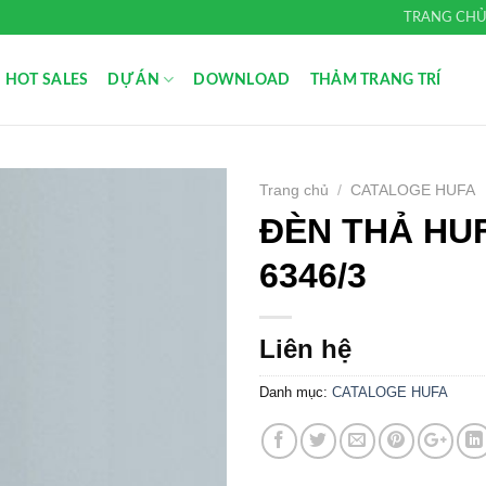
TRANG CH
HOT SALES
DỰ ÁN
DOWNLOAD
THẢM TRANG TRÍ
Trang chủ
/
CATALOGE HUFA
ĐÈN THẢ HUF
Add to
Wishlist
6346/3
Liên hệ
Danh mục:
CATALOGE HUFA