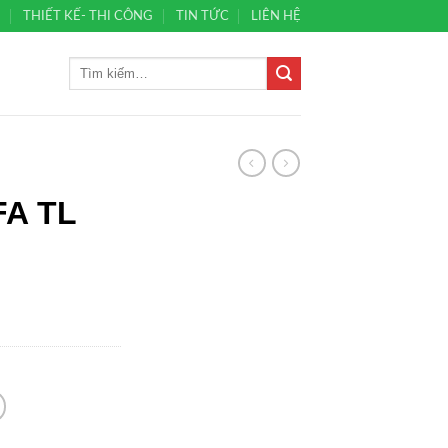
Ủ
THIẾT KẾ- THI CÔNG
TIN TỨC
LIÊN HỆ
A TL