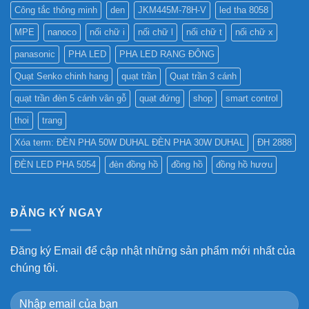
Công tắc thông minh
den
JKM445M-78H-V
led tha 8058
MPE
nanoco
nối chữ i
nối chữ l
nối chữ t
nối chữ x
panasonic
PHA LED
PHA LED RẠNG ĐÔNG
Quạt Senko chinh hang
quạt trần
Quạt trần 3 cánh
quạt trần đèn 5 cánh vân gỗ
quạt đứng
shop
smart control
thoi
trang
Xóa term: ĐÈN PHA 50W DUHAL ĐÈN PHA 30W DUHAL
ĐH 2888
ĐÈN LED PHA 5054
đèn đồng hồ
đồng hồ
đồng hồ hươu
ĐĂNG KÝ NGAY
Đăng ký Email để cập nhật những sản phẩm mới nhất của
chúng tôi.