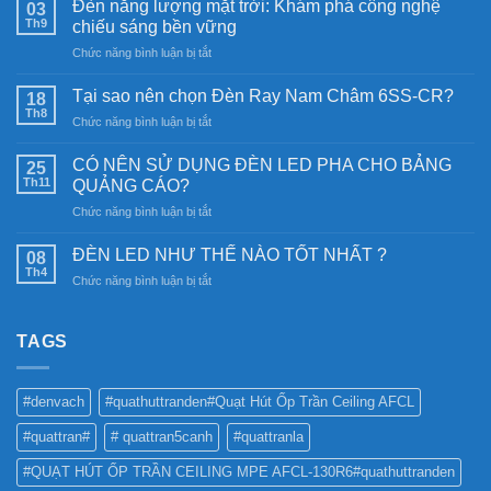
Đèn năng lượng mặt trời: Khám phá công nghệ
03
Th9
chiếu sáng bền vững
ở
Chức năng bình luận bị tắt
Đèn
năng
Tại sao nên chọn Đèn Ray Nam Châm 6SS-CR?
18
lượng
Th8
ở
Chức năng bình luận bị tắt
mặt
Tại
trời:
sao
CÓ NÊN SỬ DỤNG ĐÈN LED PHA CHO BẢNG
Khám
25
nên
Th11
phá
QUẢNG CÁO?
chọn
công
ở
Chức năng bình luận bị tắt
Đèn
nghệ
CÓ
Ray
chiếu
NÊN
Nam
ĐÈN LED NHƯ THẾ NÀO TỐT NHẤT ?
08
sáng
SỬ
Châm
Th4
bền
ở
Chức năng bình luận bị tắt
DỤNG
6SS-
vững
ĐÈN
ĐÈN
CR?
LED
LED
NHƯ
TAGS
PHA
THẾ
CHO
NÀO
BẢNG
TỐT
QUẢNG
#denvach
#quathuttranden#Quạt Hút Ốp Trần Ceiling AFCL
NHẤT
CÁO?
?
#quattran#
# quattran5canh
#quattranla
#QUẠT HÚT ỐP TRẦN CEILING MPE AFCL-130R6#quathuttranden