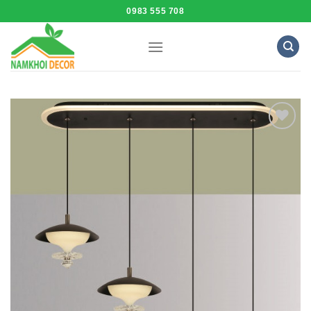
Skip
0983 555 708
to
content
Add to
Wishlist