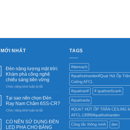
 MỚI NHẤT
TAGS
#denvach
Đèn năng lượng mặt trời:
Khám phá công nghệ
#quathuttranden#Quạt Hút Ốp Trần
chiếu sáng bền vững
Ceiling AFCL
ở
Chức năng bình luận bị tắt
#quattran#
# quattran5canh
Đèn
năng
Tại sao nên chọn Đèn
#quattranla
lượng
Ray Nam Châm 6SS-CR?
mặt
#QUẠT HÚT ỐP TRẦN CEILING 
ở
Chức năng bình luận bị tắt
trời:
AFCL-130R6#quathuttranden
Tại
Khám
sao
phá
CÓ NÊN SỬ DỤNG ĐÈN
Công tắc thông minh
den
nên
công
LED PHA CHO BẢNG
chọn