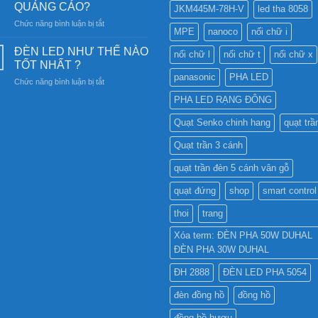
nghệ
QUẢNG CÁO?
JKM445M-78H-V
led tha 8058
Đèn
chiếu
ở
Chức năng bình luận bị tắt
Ray
sáng
MPE
nanoco
nối chữ i
CÓ
Nam
bền
NÊN
Châm
ĐÈN LED NHƯ THẾ NÀO
vững
nối chữ l
nối chữ t
nối chữ x
SỬ
6SS-
TỐT NHẤT ?
DỤNG
CR?
panasonic
PHA LED
ở
Chức năng bình luận bị tắt
ĐÈN
ĐÈN
LED
PHA LED RẠNG ĐÔNG
LED
PHA
NHƯ
CHO
Quạt Senko chinh hang
quạt trầ
THẾ
BẢNG
NÀO
QUẢNG
Quạt trần 3 cánh
TỐT
CÁO?
NHẤT
quạt trần đèn 5 cánh vân gỗ
?
quạt đứng
shop
smart control
thoi
trang
Xóa term: ĐÈN PHA 50W DUHAL
ĐÈN PHA 30W DUHAL
ĐH 2888
ĐÈN LED PHA 5054
đèn đồng hồ
đồng hồ
đồng hồ hươu