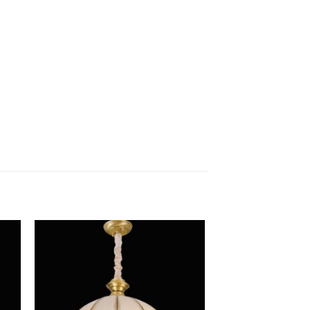
to
Add to
ist
Wishlist