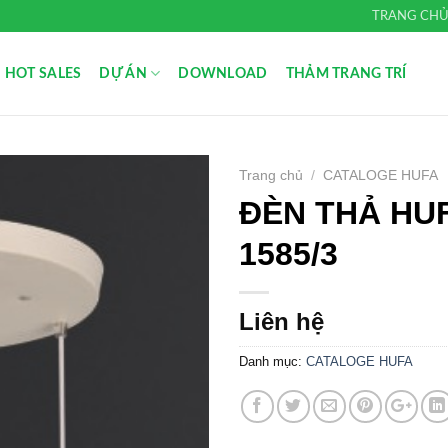
TRANG CH
HOT SALES
DỰ ÁN
DOWNLOAD
THẢM TRANG TRÍ
Trang chủ
/
CATALOGE HUFA
ĐÈN THẢ HUF
Add to
Wishlist
1585/3
Liên hệ
Danh mục:
CATALOGE HUFA