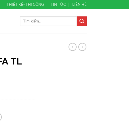
Ủ
THIẾT KẾ- THI CÔNG
TIN TỨC
LIÊN HỆ
A TL