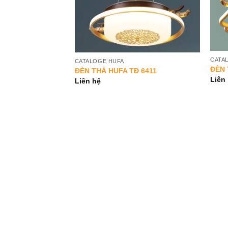
CATA
CATALOGE HUFA
ĐÈN 
ĐÈN THẢ HUFA TĐ 6411
Đ 6406
Liên
Liên hệ