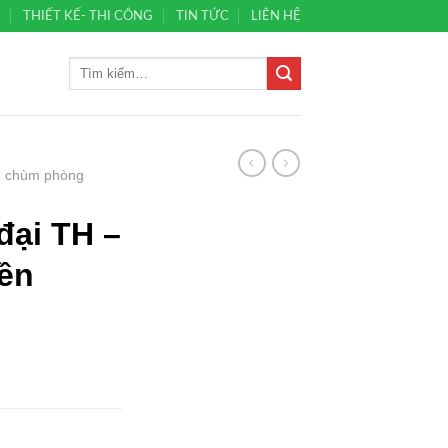
Ủ
THIẾT KẾ- THI CÔNG
TIN TỨC
LIÊN HỆ
 chùm phòng
đại TH –
iền