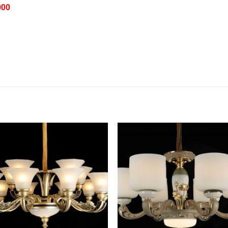
000
Add to
Add 
Wishlist
Wishl