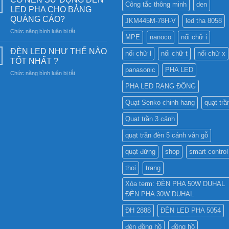
Công tắc thông minh
den
nên
công
LED PHA CHO BẢNG
chọn
nghệ
QUẢNG CÁO?
JKM445M-78H-V
led tha 8058
Đèn
chiếu
ở
Chức năng bình luận bị tắt
Ray
sáng
MPE
nanoco
nối chữ i
CÓ
Nam
bền
NÊN
Châm
ĐÈN LED NHƯ THẾ NÀO
vững
nối chữ l
nối chữ t
nối chữ x
SỬ
6SS-
TỐT NHẤT ?
DỤNG
CR?
panasonic
PHA LED
ở
Chức năng bình luận bị tắt
ĐÈN
ĐÈN
LED
PHA LED RẠNG ĐÔNG
LED
PHA
NHƯ
CHO
Quạt Senko chinh hang
quạt trầ
THẾ
BẢNG
NÀO
QUẢNG
Quạt trần 3 cánh
TỐT
CÁO?
NHẤT
quạt trần đèn 5 cánh vân gỗ
?
quạt đứng
shop
smart control
thoi
trang
Xóa term: ĐÈN PHA 50W DUHAL
ĐÈN PHA 30W DUHAL
ĐH 2888
ĐÈN LED PHA 5054
đèn đồng hồ
đồng hồ