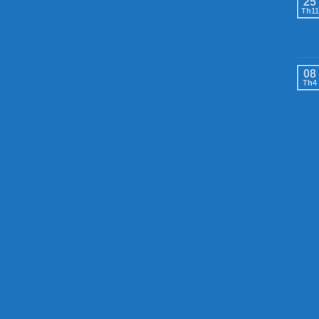
25
Th11
08
Th4