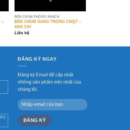
ĐÈN CHÙM PHÒNG KHÁCH
 –
ĐỀN CHÙM SANG TRỌNG CNQT –
83/6 TAY
Liên hệ
ĐĂNG KÝ NGAY
Đăng ký Email để cập nhật
những sản phẩm mới nhất của
chúng tôi.
MPE