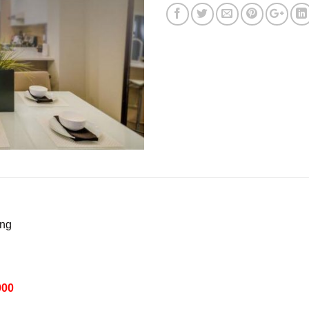
ắng
000