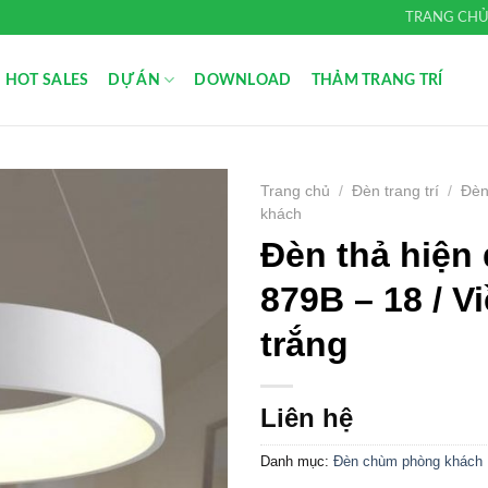
TRANG CH
HOT SALES
DỰ ÁN
DOWNLOAD
THẢM TRANG TRÍ
Trang chủ
/
Đèn trang trí
/
Đèn
khách
Add to
Đèn thả hiện 
Wishlist
879B – 18 / V
trắng
Liên hệ
Danh mục:
Đèn chùm phòng khách