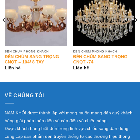
Wishlist
Wishlist
ĐÈN CHÙM PHÒNG KHÁCH
ĐÈN CHÙM PHÒNG KHÁCH
ĐÈN CHÙM SANG TRỌNG
ĐÈN CHÙM SANG TRỌNG
CNQT – 104/ 8 TAY
CNQT -74
Liên hệ
Liên hệ
VỀ CHÚNG TÔI
NAM KHÔI được thành lập với mong muốn mang đến quý khách
hàng giải pháp toàn diện về cáp điện và chiếu sáng.
Được khách hàng biết đến trong lĩnh vực chiếu sáng dân dụng,
cung cấp sản phẩm đèn truyền thống từ các thương hiệu thông