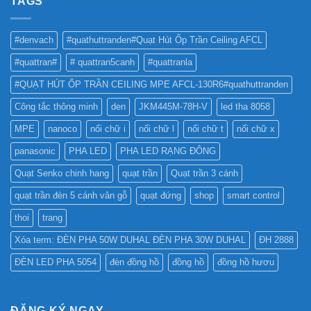
TAGS
PHA
THẾ
CHO
NÀO
BẢNG
TỐT
QUẢNG
#denvach
#quathuttranden#Quạt Hút Ốp Trần Ceiling AFCL
NHẤT
CÁO?
?
#quattran#
# quattran5canh
#quattranla
#QUẠT HÚT ỐP TRẦN CEILING MPE AFCL-130R6#quathuttranden
Công tắc thông minh
den
JKM445M-78H-V
led tha 8058
MPE
nanoco
nối chữ i
nối chữ l
nối chữ t
nối chữ x
panasonic
PHA LED
PHA LED RẠNG ĐÔNG
Quạt Senko chinh hang
quạt trần
Quạt trần 3 cánh
quạt trần đèn 5 cánh vân gỗ
quạt đứng
shop
smart control
thoi
trang
Xóa term: ĐÈN PHA 50W DUHAL ĐÈN PHA 30W DUHAL
ĐH 2888
ĐÈN LED PHA 5054
đèn đồng hồ
đồng hồ
đồng hồ hươu
ĐĂNG KÝ NGAY