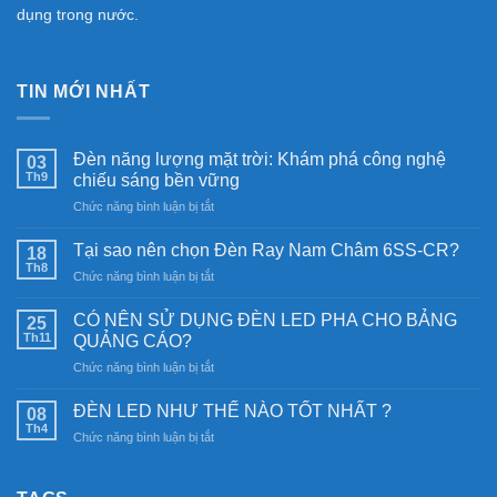
dụng trong nước.
TIN MỚI NHẤT
Đèn năng lượng mặt trời: Khám phá công nghệ
03
Th9
chiếu sáng bền vững
ở
Chức năng bình luận bị tắt
Đèn
năng
Tại sao nên chọn Đèn Ray Nam Châm 6SS-CR?
18
lượng
Th8
ở
Chức năng bình luận bị tắt
mặt
Tại
trời:
sao
CÓ NÊN SỬ DỤNG ĐÈN LED PHA CHO BẢNG
Khám
25
nên
Th11
phá
QUẢNG CÁO?
chọn
công
ở
Chức năng bình luận bị tắt
Đèn
nghệ
CÓ
Ray
chiếu
NÊN
Nam
ĐÈN LED NHƯ THẾ NÀO TỐT NHẤT ?
08
sáng
SỬ
Châm
Th4
bền
ở
Chức năng bình luận bị tắt
DỤNG
6SS-
vững
ĐÈN
ĐÈN
CR?
LED
LED
NHƯ