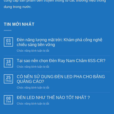
cung cấp sản phẩm đèn truyền thống từ các thương hiệu thông
dụng trong nước.
TIN MỚI NHẤT
Đèn năng lượng mặt trời: Khám phá công nghệ
03
Th9
chiếu sáng bền vững
ở
Chức năng bình luận bị tắt
Đèn
năng
Tại sao nên chọn Đèn Ray Nam Châm 6SS-CR?
18
lượng
Th8
ở
Chức năng bình luận bị tắt
mặt
Tại
trời:
sao
CÓ NÊN SỬ DỤNG ĐÈN LED PHA CHO BẢNG
Khám
25
nên
Th11
phá
QUẢNG CÁO?
chọn
công
ở
Chức năng bình luận bị tắt
Đèn
nghệ
CÓ
Ray
chiếu
NÊN
Nam
ĐÈN LED NHƯ THẾ NÀO TỐT NHẤT ?
08
sáng
SỬ
Châm
Th4
bền
ở
Chức năng bình luận bị tắt
DỤNG
6SS-
vững
ĐÈN
ĐÈN
CR?
LED
LED