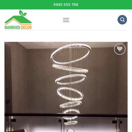
Skip
0983 555 708
to
content
Add to
Wishlist