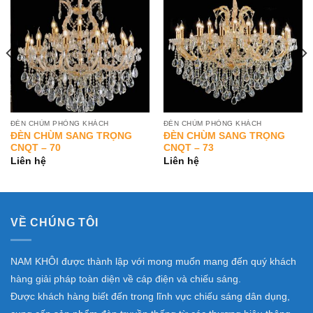
Add to
Add to
Wishlist
Wishlist
ĐÈN CHÙM PHÒNG KHÁCH
ĐÈN CHÙM PHÒNG KHÁCH
ĐÈN CHÙM SANG TRỌNG
ĐÈN CHÙM SANG TRỌNG
CNQT – 70
CNQT – 73
Liên hệ
Liên hệ
VỀ CHÚNG TÔI
NAM KHÔI được thành lập với mong muốn mang đến quý khách
hàng giải pháp toàn diện về cáp điện và chiếu sáng.
Được khách hàng biết đến trong lĩnh vực chiếu sáng dân dụng,