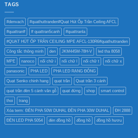
NHƯ
TAGS
PHA
THẾ
CHO
NÀO
BẢNG
TỐT
QUẢNG
#denvach
#quathuttranden#Quạt Hút Ốp Trần Ceiling AFCL
NHẤT
CÁO?
?
#quattran#
# quattran5canh
#quattranla
#QUẠT HÚT ỐP TRẦN CEILING MPE AFCL-130R6#quathuttranden
Công tắc thông minh
den
JKM445M-78H-V
led tha 8058
MPE
nanoco
nối chữ i
nối chữ l
nối chữ t
nối chữ x
panasonic
PHA LED
PHA LED RẠNG ĐÔNG
Quạt Senko chinh hang
quạt trần
Quạt trần 3 cánh
quạt trần đèn 5 cánh vân gỗ
quạt đứng
shop
smart control
thoi
trang
Xóa term: ĐÈN PHA 50W DUHAL ĐÈN PHA 30W DUHAL
ĐH 2888
ĐÈN LED PHA 5054
đèn đồng hồ
đồng hồ
đồng hồ hươu