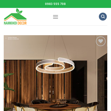
Skip
0983 555 708
to
content
Add to
Wishlist