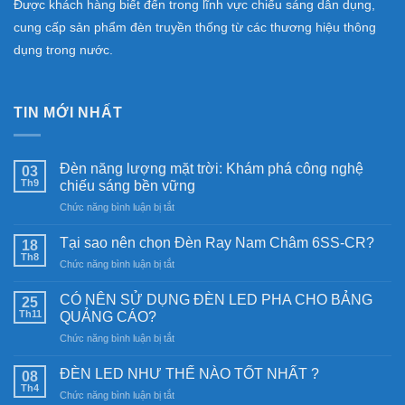
Được khách hàng biết đến trong lĩnh vực chiếu sáng dân dụng,
cung cấp sản phẩm đèn truyền thống từ các thương hiệu thông
dụng trong nước.
TIN MỚI NHẤT
Đèn năng lượng mặt trời: Khám phá công nghệ
03
Th9
chiếu sáng bền vững
ở
Chức năng bình luận bị tắt
Đèn
năng
Tại sao nên chọn Đèn Ray Nam Châm 6SS-CR?
18
lượng
Th8
ở
Chức năng bình luận bị tắt
mặt
Tại
trời:
sao
CÓ NÊN SỬ DỤNG ĐÈN LED PHA CHO BẢNG
Khám
25
nên
Th11
phá
QUẢNG CÁO?
chọn
công
ở
Chức năng bình luận bị tắt
Đèn
nghệ
CÓ
Ray
chiếu
NÊN
Nam
ĐÈN LED NHƯ THẾ NÀO TỐT NHẤT ?
08
sáng
SỬ
Châm
Th4
bền
ở
Chức năng bình luận bị tắt
DỤNG
6SS-