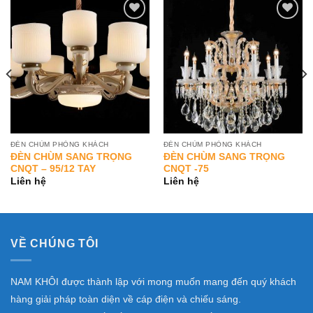
Add to
Add to
Wishlist
Wishlist
ĐÈN CHÙM PHÒNG KHÁCH
ĐÈN CHÙM PHÒNG KHÁCH
ĐÈN CHÙM SANG TRỌNG
ĐÈN CHÙM SANG TRỌNG
CNQT – 95/12 TAY
CNQT -75
Liên hệ
Liên hệ
VỀ CHÚNG TÔI
NAM KHÔI được thành lập với mong muốn mang đến quý khách
hàng giải pháp toàn diện về cáp điện và chiếu sáng.