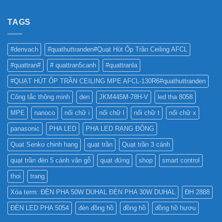
vững
ĐÈN
ĐÈN
CR?
LED
LED
NHƯ
TAGS
PHA
THẾ
CHO
NÀO
BẢNG
TỐT
QUẢNG
#denvach
#quathuttranden#Quạt Hút Ốp Trần Ceiling AFCL
NHẤT
CÁO?
?
#quattran#
# quattran5canh
#quattranla
#QUẠT HÚT ỐP TRẦN CEILING MPE AFCL-130R6#quathuttranden
Công tắc thông minh
den
JKM445M-78H-V
led tha 8058
MPE
nanoco
nối chữ i
nối chữ l
nối chữ t
nối chữ x
panasonic
PHA LED
PHA LED RẠNG ĐÔNG
Quạt Senko chinh hang
quạt trần
Quạt trần 3 cánh
quạt trần đèn 5 cánh vân gỗ
quạt đứng
shop
smart control
thoi
trang
Xóa term: ĐÈN PHA 50W DUHAL ĐÈN PHA 30W DUHAL
ĐH 2888
ĐÈN LED PHA 5054
đèn đồng hồ
đồng hồ
đồng hồ hươu