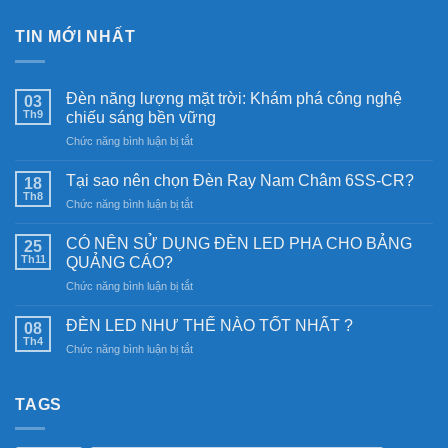
TIN MỚI NHẤT
Đèn năng lượng mặt trời: Khám phá công nghệ
03
Th9
chiếu sáng bền vững
ở
Chức năng bình luận bị tắt
Đèn
năng
Tại sao nên chọn Đèn Ray Nam Châm 6SS-CR?
18
lượng
Th8
ở
Chức năng bình luận bị tắt
mặt
Tại
trời:
sao
CÓ NÊN SỬ DỤNG ĐÈN LED PHA CHO BẢNG
Khám
25
nên
Th11
phá
QUẢNG CÁO?
chọn
công
ở
Chức năng bình luận bị tắt
Đèn
nghệ
CÓ
Ray
chiếu
NÊN
Nam
ĐÈN LED NHƯ THẾ NÀO TỐT NHẤT ?
08
sáng
SỬ
Châm
Th4
bền
ở
Chức năng bình luận bị tắt
DỤNG
6SS-
vững
ĐÈN
ĐÈN
CR?
LED
LED
NHƯ
TAGS
PHA
THẾ
CHO
NÀO
BẢNG