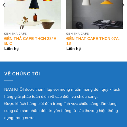
ĐÈN THẢ CAFE
ĐÈN THẢ CAFE
ĐÈN THẢ CAFE THCN 28/ A,
ĐÈN THAT CAFE THCN 07A-
B, C
18
Liên hệ
Liên hệ
VỀ CHÚNG TÔI
NAM KHÔI được thành lập với mong muốn mang đến quý khách
hàng giải pháp toàn diện về cáp điện và chiếu sáng.
Được khách hàng biết đến trong lĩnh vực chiếu sáng dân dụng,
cung cấp sản phẩm đèn truyền thống từ các thương hiệu thông
dụng trong nước.