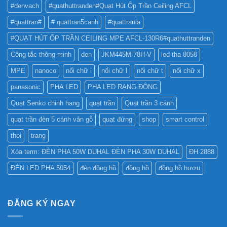
TỐT
QUẢNG
#denvach
#quathuttranden#Quạt Hút Ốp Trần Ceiling AFCL
NHẤT
CÁO?
?
#quattran#
# quattran5canh
#quattranla
#QUẠT HÚT ỐP TRẦN CEILING MPE AFCL-130R6#quathuttranden
Công tắc thông minh
den
JKM445M-78H-V
led tha 8058
MPE
nanoco
nối chữ i
nối chữ l
nối chữ t
nối chữ x
panasonic
PHA LED
PHA LED RẠNG ĐÔNG
Quạt Senko chinh hang
quạt trần
Quạt trần 3 cánh
quạt trần đèn 5 cánh vân gỗ
quạt đứng
shop
smart control
thoi
trang
Xóa term: ĐÈN PHA 50W DUHAL ĐÈN PHA 30W DUHAL
ĐH 2888
ĐÈN LED PHA 5054
đèn đồng hồ
đồng hồ
đồng hồ hươu
ĐĂNG KÝ NGAY