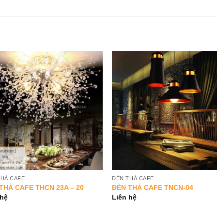
Add to
Add 
Wishlist
Wishl
THẢ CAFE
ĐÈN THẢ CAFE
THẢ CAFE THCN 23A – 20
ĐÈN THẢ CAFE TNCN-04
 hệ
Liên hệ