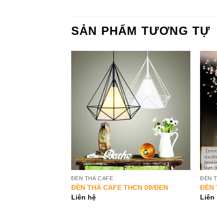
SẢN PHẨM TƯƠNG TỰ
Add to
Add to
Wishlist
Wishlist
ĐÈN THẢ CAFE
ĐÈN 
CN 36 – 19/ 1 CÁI
ĐÈN THẢ CAFE THCN 09/ĐEN
ĐÈN 
Liên hệ
Liên