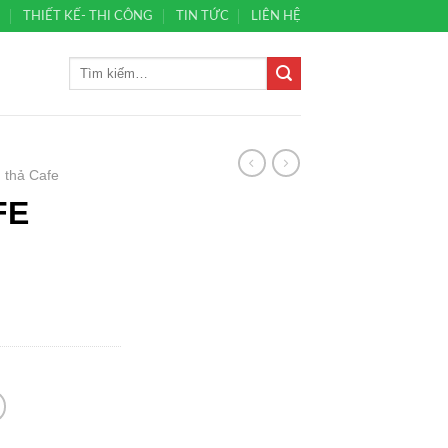
Ủ
THIẾT KẾ- THI CÔNG
TIN TỨC
LIÊN HỆ
 thả Cafe
FE