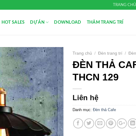
TRANG CH
HOT SALES
DỰ ÁN
DOWNLOAD
THẢM TRANG TRÍ
Trang chủ
/
Đèn trang trí
/
Đèn
ĐÈN THẢ CA
Add to
Wishlist
THCN 129
Liên hệ
Danh mục:
Đèn thả Cafe