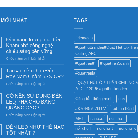
 MỚI NHẤT
TAGS
#denvach
Đèn năng lượng mặt trời:
Khám phá công nghệ
#quathuttranden#Quạt Hút Ốp Trần
chiếu sáng bền vững
Ceiling AFCL
ở
Chức năng bình luận bị tắt
#quattran#
# quattran5canh
Đèn
năng
Tại sao nên chọn Đèn
#quattranla
lượng
Ray Nam Châm 6SS-CR?
mặt
#QUẠT HÚT ỐP TRẦN CEILING 
ở
Chức năng bình luận bị tắt
trời:
AFCL-130R6#quathuttranden
Tại
Khám
sao
phá
CÓ NÊN SỬ DỤNG ĐÈN
Công tắc thông minh
den
nên
công
LED PHA CHO BẢNG
chọn
nghệ
QUẢNG CÁO?
JKM445M-78H-V
led tha 8058
Đèn
chiếu
ở
Chức năng bình luận bị tắt
Ray
sáng
MPE
nanoco
nối chữ i
CÓ
Nam
bền
NÊN
Châm
ĐÈN LED NHƯ THẾ NÀO
vững
nối chữ l
nối chữ t
nối chữ x
SỬ
6SS-
TỐT NHẤT ?
DỤNG
CR?